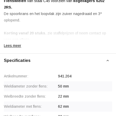
Flenswielen
van staal C45 voorzien van
kogellagers 6202
2RS.
De
spoorkrans en het loopvlak zijn zuiver nagedraaid en 3º
oplopend.
Korting vanaf 20 stuks
, zie staffelprijzen of neem contact op
voor een offerte.
Lees meer
Vanaf 50 stuks prijs op aanvraag.
Specificaties
Artikelnummer:
941.204
Wieldiameter zonder flens:
50 mm
Wielbreedte zonder flens:
22 mm
Wieldiameter met flens:
62 mm