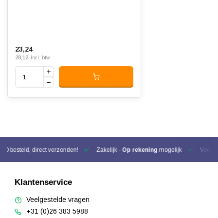
23,24
28,12
Incl. btw
00 besteld, direct verzonden!
Zakelijk -
Op rekening
mogelijk
Voor be
Klantenservice
Veelgestelde vragen
+31 (0)26 383 5988