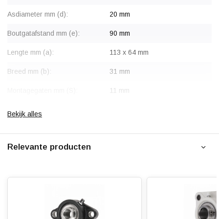
Asdiameter mm (d):
20 mm
Boutgatafstand mm (e):
90 mm
Lengte mm (a):
113 x 64 mm
Breed mm (b):
31 mm
Montagegaten mm (S):
11 mm
Totale hoogte mm (I / W):
33.7 mm
Bekijk alles
Gewicht (kg):
0.240 kg
Relevante producten