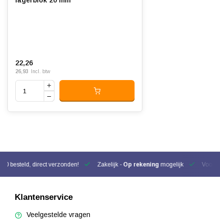
lagerblok 20 mm
22,26
26,93
Incl. btw
00 besteld, direct verzonden!
Zakelijk -
Op rekening
mogelijk
Voor be
Klantenservice
Veelgestelde vragen