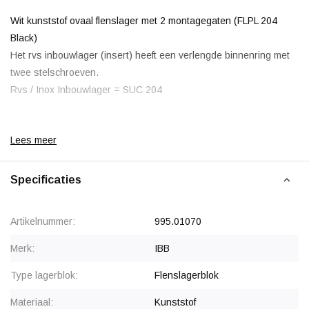
Wit kunststof ovaal flenslager met 2 montagegaten (FLPL 204
Black)
Het rvs inbouwlager (insert) heeft een verlengde binnenring met
twee stelschroeven.
Rvs / Inox Inbouwlager = SUC 204
Lees meer
Korting vanaf 12 stuks
, zie staffelprijzen of neem contact op
Specificaties
voor een offerte.
Artikelnummer:
995.01070
Merk:
IBB
Type lagerblok:
Flenslagerblok
Materiaal:
Kunststof