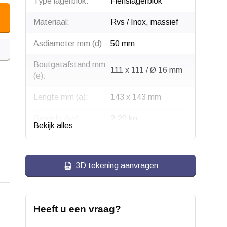
Type lagerblok:
Flenslagerblok
Materiaal:
Rvs / Inox, massief
Asdiameter mm (d):
50 mm
Boutgatafstand mm
111 x 111 / Ø 16 mm
(e):
Lengte mm (a):
143 x 143 mm
Gewicht (kg):
2.20 kg
Bekijk alles
3D tekening aanvragen
Heeft u een vraag?