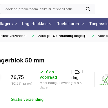
llagers
Lagerblokken
Toebehoren
Toepassi
 direct verzonden!
Zakelijk -
Op rekening
mogelijk
Voor be
lagerblok 50 mm
6 op
1
76,75
voorraad
dag
Meer nodig? Levering: 4 a 5
(92,87
)
Incl. btw
dagen
Gratis verzending