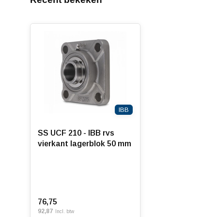
IBB
SS UCF 210 - IBB rvs
vierkant lagerblok 50 mm
76,75
92,87
Incl. btw