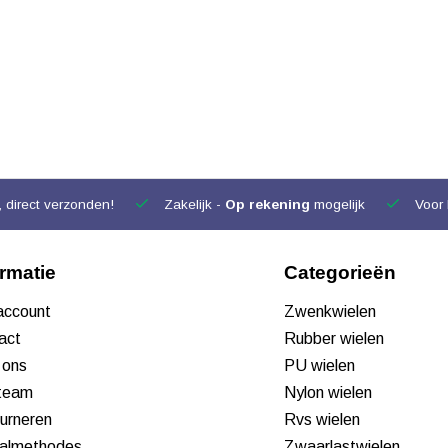
 direct verzonden!
Zakelijk -
Op rekening
mogelijk
Voor 
ormatie
Categorieën
 account
Zwenkwielen
act
Rubber wielen
 ons
PU wielen
team
Nylon wielen
urneren
Rvs wielen
almethodes
Zwaarlastwielen