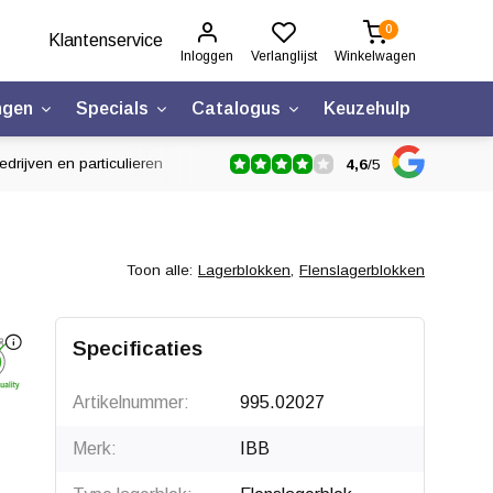
0
Klantenservice
Inloggen
Verlanglijst
Winkelwagen
ngen
Specials
Catalogus
Keuzehulp
drijven en particulieren
4,6
/
5
Toon alle:
Lagerblokken
,
Flenslagerblokken
Specificaties
Artikelnummer:
995.02027
Merk:
IBB