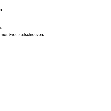
m
n.
g met twee stelschroeven.