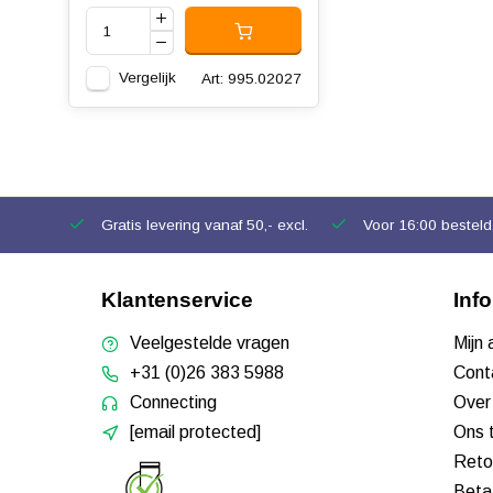
Vergelijk
Art: 995.02027
Gratis levering vanaf 50,- excl.
Voor 16:00 besteld,
Klantenservice
Inf
Veelgestelde vragen
Mijn
+31 (0)26 383 5988
Cont
Connecting
Over
[email protected]
Ons 
Reto
Beta