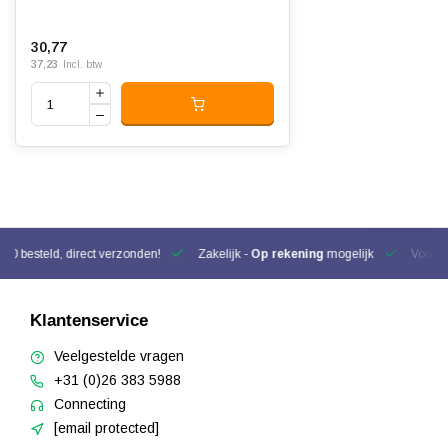
30,77
37,23
Incl. btw
00 besteld, direct verzonden!
Zakelijk -
Op rekening
mogelijk
Voor be
Klantenservice
Veelgestelde vragen
+31 (0)26 383 5988
Connecting
[email protected]