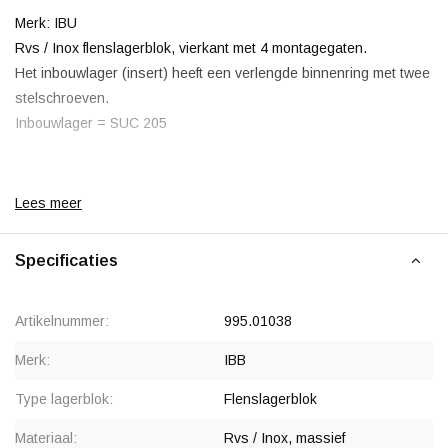
Merk: IBU
Rvs / Inox flenslagerblok, vierkant met 4 montagegaten.
Het inbouwlager (insert) heeft een verlengde binnenring met twee
stelschroeven.
Inbouwlager = SUC 205
Lees meer
Korting vanaf 10 stuks
, zie staffelprijzen of neem contact op
voor een offerte.
Specificaties
Artikelnummer:
995.01038
Merk:
IBB
Type lagerblok:
Flenslagerblok
Materiaal:
Rvs / Inox, massief