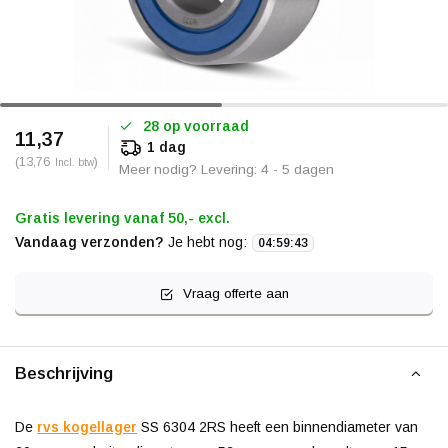
28 op voorraad
11,37
1 dag
(13,76
)
Incl. btw
Meer nodig? Levering: 4 - 5 dagen
Gratis levering vanaf 50,- excl.
Vandaag verzonden?
Je hebt nog:
04
:
59
:
42
Vraag offerte aan
Beschrijving
De
rvs kogellager
SS 6304 2RS heeft een binnendiameter van