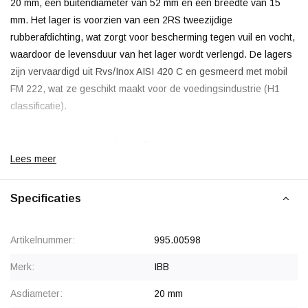
20 mm, een buitendiameter van 52 mm en een breedte van 15
mm. Het lager is voorzien van een 2RS tweezijdige
rubberafdichting, wat zorgt voor bescherming tegen vuil en vocht,
waardoor de levensduur van het lager wordt verlengd. De lagers
zijn vervaardigd uit Rvs/Inox AISI 420 C en gesmeerd met mobil
FM 222, wat ze geschikt maakt voor de voedingsindustrie (H1
classificatie).
IBB SS 6304 2RS kogellager
Lees meer
IBB is een merk dat bekend staat om zijn betrouwbare
kogellagers, die een goede balans bieden tussen prestaties en
Specificaties
kosten. Dit maakt ze geschikt voor standaardtoepassingen. De
lagers worden vaak gebruikt in industriële machines,
Artikelnummer:
995.00598
transportbanden en voedselverwerkingsapparatuur.
Geproduceerd volgens Europese standaarden, levert IBB een
Merk:
IBB
betrouwbaar industrieel product.
Asdiameter:
20 mm