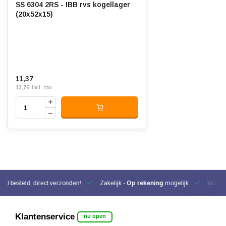
SS 6304 2RS - IBB rvs kogellager
(20x52x15)
11,37
13,76
Incl. btw
00 besteld, direct verzonden!
Zakelijk -
Op rekening
mogelijk
Voor be
Klantenservice
nu open