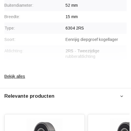
Voor OEM-klanten, terugkerende aantallen of eenmalige
Buitendiameter:
52 mm
grote projecten geven wij korting.
Neem contact met ons op
Breedte:
15 mm
voor meer informatie.
Type:
6304 2RS
Soort:
Eenrijig diepgroef kogellager
Afdichting:
2RS - Tweezijdige
rubberafdichting
Gewicht:
0.140 kg
Bekijk alles
Relevante producten