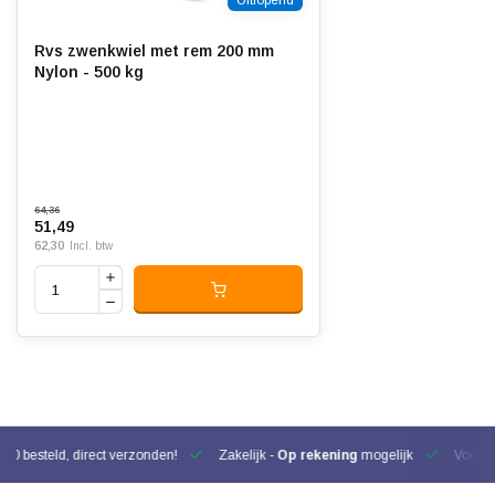
Uitlopend
Rvs zwenkwiel met rem 200 mm
Nylon - 500 kg
64,36
51,49
62,30
Incl. btw
00 besteld, direct verzonden!
Zakelijk -
Op rekening
mogelijk
Voor be