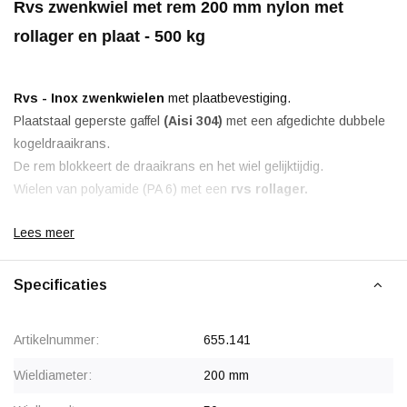
Rvs zwenkwiel met rem 200 mm nylon met
rollager en plaat - 500 kg
Rvs - Inox zwenkwielen
met plaatbevestiging.
Plaatstaal geperste gaffel
(Aisi 304)
met een afgedichte dubbele
kogeldraaikrans.
De rem blokkeert de draaikrans en het wiel gelijktijdig.
Wielen van polyamide (PA 6) met een
rvs rollager.
Lees meer
Specificaties
Korting vanaf 12 stuks
, zie staffelprijzen of neem contact op
voor een offerte.
Artikelnummer:
655.141
Wieldiameter:
200 mm