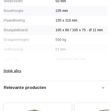
Wielbreedte:
50 mm
Bouwhoogte:
235 mm
Plaatafmeting:
135 x 110 mm
Boutgatafstand:
105 x 80 / 105 x 75 - Ø 11 mm
Draagvermogen:
500 kg
Gaffeluitslag:
51 mm
Type wiel:
Zwenkwiel met rem
Rem:
Blokkeert wiel en draaikrans
Bekijk alles
gelijktijdig
Montage:
Plaatbevestiging
Relevante producten
Gaffel:
Roestvrij staal / Inox (304 AISI)
Wiellager:
RVS Rollager / Naaldlager