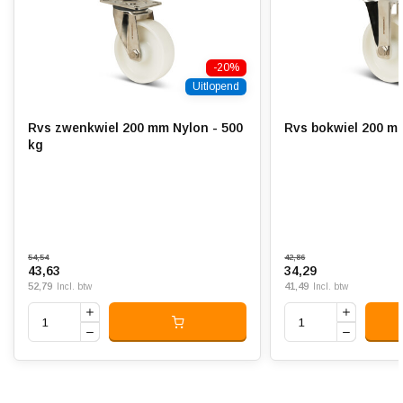
Bandage:
Polyamide (PA6)
Hardheid band:
75 Shore D
-20%
Rolweerstand:
Uitlopend
Slijtvast:
Rvs zwenkwiel 200 mm Nylon - 500
Rvs bokwiel 200 mm
Geluiddempend:
kg
Temperatuur:
- 40 / + 90 °C
Geschikt voor:
Vlakke ondergrond
54,54
42,86
43,63
34,29
52,79
41,49
Incl. btw
Incl. btw