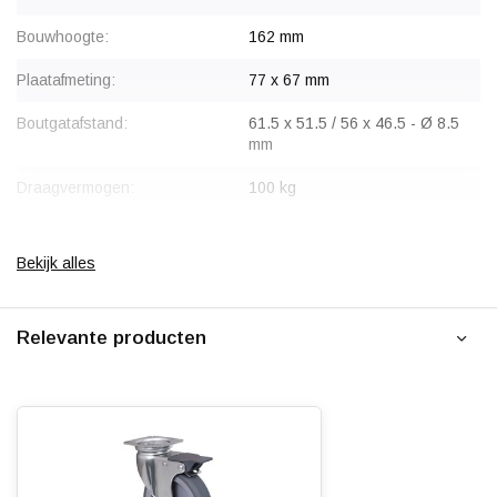
Bouwhoogte:
162 mm
Plaatafmeting:
77 x 67 mm
Boutgatafstand:
61.5 x 51.5 / 56 x 46.5 - Ø 8.5
mm
Draagvermogen:
100 kg
Gaffeluitslag:
42 mm
Bekijk alles
Type wiel:
Zwenkwiel
Montage:
Plaatbevestiging
Relevante producten
Gaffel:
Roestvrij staal / Inox (304 AISI)
Velg:
Kunststof
Wiellager:
Glijlager
Bandage:
Grijs thermoplastisch rubber