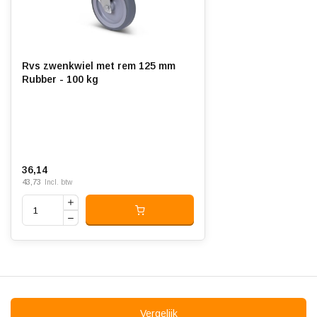
(TPR), geïnjecteerd
Hardheid band:
ca. 88 shore A
Rolweerstand:
Rvs zwenkwiel met rem 125 mm
Rubber - 100 kg
Slijtvast:
Geluiddempend:
Temperatuur:
- 20 / + 60 °C
36,14
Geschikt voor:
Vlakke en ruwe ondergrond
43,73
Incl. btw
Vergelijk