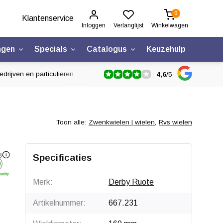
0
Klantenservice
Inloggen
Verlanglijst
Winkelwagen
ngen
Specials
Catalogus
Keuzehulp
drijven en particulieren
4,6
/
5
Toon alle:
Zwenkwielen | wielen
,
Rvs wielen
Specificaties
Merk:
Derby Ruote
Artikelnummer:
667.231