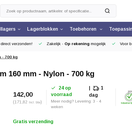
llagers
Lagerblokken
Toebehoren
Toepassi
 direct verzonden!
Zakelijk -
Op rekening
mogelijk
Voor be
 - 700 kg
m 160 mm - Nylon - 700 kg
24 op
1
142,00
voorraad
dag
Meer nodig? Levering: 3 - 4
(171,82
)
Incl. btw
weken
Gratis verzending