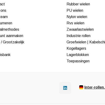
act
Rubber wielen
 ons
PU wielen
team
Nylon wielen
urneren
Rvs wielen
almethodes
Zwaarlastwielen
unt aanmaken
Industrie rollen
/ Grootzakelijk
Groefwielen | Kabelsch
Kogellagers
isbank
Lagerblokken
Toepassingen
Inter-rollen