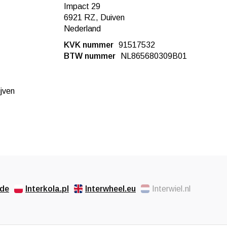
Impact 29
6921 RZ, Duiven
Nederland
KVK nummer
91517532
BTW nummer
NL865680309B01
ijven
.de
Interkola.pl
Interwheel.eu
Interwiel.nl