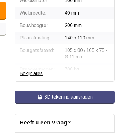
Wieldiameter:
160 mm
Wielbreedte:
40 mm
Bouwhoogte:
200 mm
Plaatafmeting:
140 x 110 mm
Boutgatafstand:
105 x 80 / 105 x 75 -
Ø 11 mm
Draagvermogen:
700 kg
Bekijk alles
Gaffeluitslag:
55 mm
Type wiel:
Zwenkwiel met rem
3D tekening aanvragen
Rem:
Blokkeert wiel en
draaikrans gelijktijdig
Heeft u een vraag?
Montage:
Plaatbevestiging