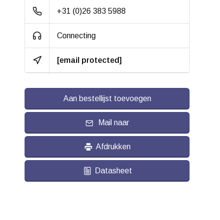
Gaffel:
Roestvrij staal / Inox
+31 (0)26 383 5988
(304 AISI)
Connecting
Wiellager:
Rvs kogellagers
[email protected]
Bandage:
Polyamide (PA6)
Hardheid band:
75 Shore D
Aan bestellijst toevoegen
Rolweerstand:
Slijtvast:
Mail naar
Geluiddempend:
Afdrukken
Temperatuur:
- 40 / + 90 °C
Datasheet
Geschikt voor:
Vlakke ondergrond