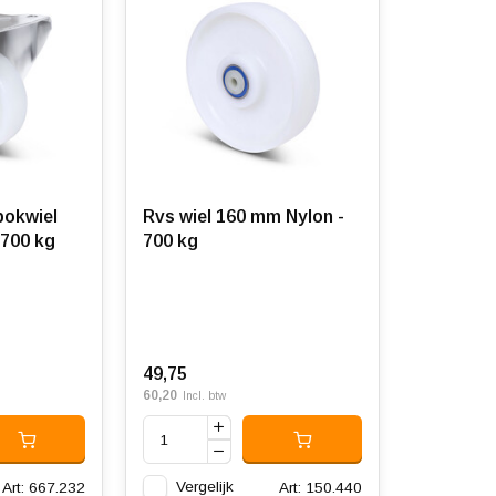
bokwiel
Rvs wiel 160 mm Nylon -
 700 kg
700 kg
49,75
60,20
Incl. btw
Vergelijk
Art: 667.232
Art: 150.440