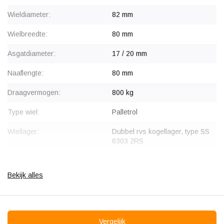
Wieldiameter:
82 mm
Wielbreedte:
80 mm
Asgatdiameter:
17 / 20 mm
Naaflengte:
80 mm
Draagvermogen:
800 kg
Type wiel:
Palletrol
Wiellager:
Dubbel rvs kogellager, type SS
6303 2RS
Bandage:
Polyamide (PA6)
Bekijk alles
Hardheid band:
75 Shore D
Rolweerstand:
Slijtvast:
Vergelijk