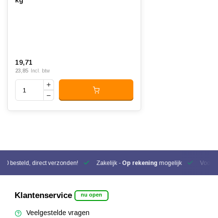
kg
19,71
23,85
Incl. btw
00 besteld, direct verzonden!
Zakelijk -
Op rekening
mogelijk
Voor be
Klantenservice
nu open
Veelgestelde vragen