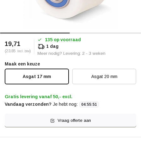
135 op voorraad
19,71
1 dag
(23,85
)
Incl. btw
Meer nodig? Levering: 2 - 3 weken
Maak een keuze
Asgat 17 mm
Asgat 20 mm
Gratis levering vanaf 50,- excl.
Vandaag verzonden?
Je hebt nog:
04
:
55
:
51
Vraag offerte aan