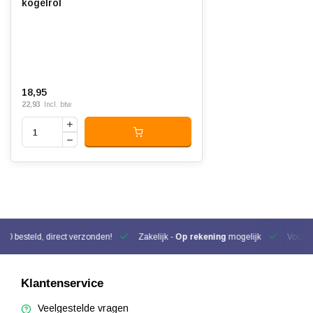
kogelrol
18,95
22,93
Incl. btw
00 besteld, direct verzonden!
Zakelijk -
Op rekening
mogelijk
Voor be
Klantenservice
Veelgestelde vragen