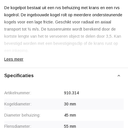
De kogelpot bestaat uit een rvs behuizing met krans en een rvs
kogelrol.
De ingebouwde kogel rolt op meerdere ondersteunende
kogels voor een lage frictie. Geschikt voor radiaal en axiaal
transport tot ½ m/s. De tussenruimte wordt berekend door de
kortste lengte van het te vervoeren object te delen door 3,5. Kan
bevestigd worden met een bevestigingsclip of de krans rust op
een inkeping.
Lees meer
Specificaties
Artikelnummer:
910.314
Kogeldiameter:
30 mm
Diameter behuizing:
45 mm
Flensdiameter:
55 mm