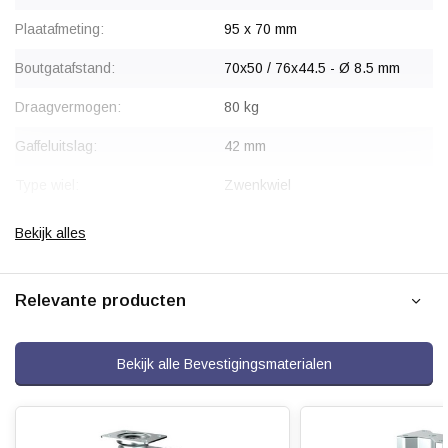
Plaatafmeting:
95 x 70 mm
Boutgatafstand:
70x50 / 76x44.5 - Ø 8.5 mm
Draagvermogen:
80 kg
Gaffeluitslag:
42 mm
Type wiel:
Zwenkwiel
Montage:
Plaatbevestiging
Bekijk alles
Gaffel:
Staal, verzinkt
Relevante producten
Velg:
Polypropyleen
Wiellager:
Glijlager
Bekijk alle Bevestigingsmaterialen
Bandage:
Grijs Thermoplastisch rubber
(TPR), geïnjecteerd
Hardheid band:
ca. 88 shore A