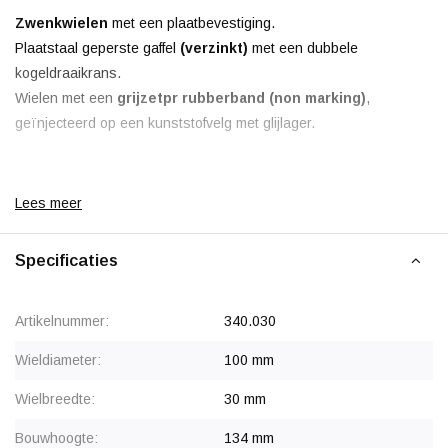
Zwenkwielen
met een plaatbevestiging.
Plaatstaal geperste gaffel
(verzinkt)
met een dubbele
kogeldraaikrans.
Wielen met een
grijze
tpr rubberband (non marking)
,
geïnjecteerd op een kunststofvelg met glijlager.
Lees meer
Korting vanaf 30 stuks
, zie staffelprijzen of neem contact op
Specificaties
voor een offerte.
Artikelnummer:
340.030
Wieldiameter:
100 mm
Wielbreedte:
30 mm
Bouwhoogte:
134 mm