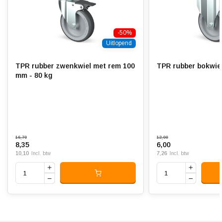
Rolweerstand:
-50%
Slijtvast:
Uitlopend
Geluiddempend:
TPR rubber zwenkwiel met rem 100
TPR rubber bokwiel
Temperatuur:
- 20 / + 60 °C
mm - 80 kg
Geschikt voor:
Vlakke en ruwe ondergrond
16,70
12,00
8,35
6,00
10,10
7,26
Incl. btw
Incl. btw