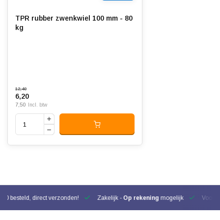
TPR rubber zwenkwiel 100 mm - 80
kg
12,40
6,20
7,50
Incl. btw
00 besteld, direct verzonden!
Zakelijk -
Op rekening
mogelijk
Voor be