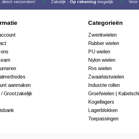
 direct verzonden!
Zakelijk -
Op rekening
mogelijk
Voor 
ormatie
Categorieën
 account
Zwenkwielen
act
Rubber wielen
 ons
PU wielen
team
Nylon wielen
urneren
Rvs wielen
almethodes
Zwaarlastwielen
unt aanmaken
Industrie rollen
/ Grootzakelijk
Groefwielen | Kabelsch
Kogellagers
isbank
Lagerblokken
Toepassingen