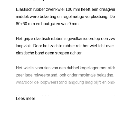
Elastisch rubber zwenkwiel 100 mm heeft een draagve
middelzware belasting en regelmatige verplaatsing. D
80x60 mm en boutgaten van 9 mm.
Het grijze elastisch rubber is gevulkaniseerd op een zw
loopvlak. Door het zachte rubber rolt het wiel licht over
elastische band geen strepen achter.
Het wiel is voorzien van een dubbel kogellager met af
zeer lage rolweerstand, ook onder maximale belasting.
waardoor de loopweerstand langdurig laag blijft en onde
Korting vanaf 24 stuks
, neem contact op voor een of
Lees meer