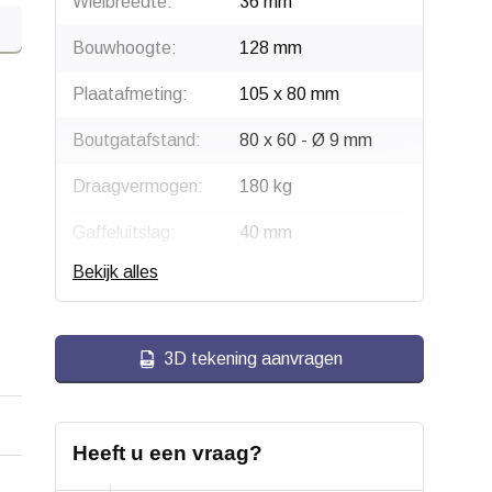
Wielbreedte:
36 mm
Bouwhoogte:
128 mm
Plaatafmeting:
105 x 80 mm
Boutgatafstand:
80 x 60 - Ø 9 mm
Draagvermogen:
180 kg
Gaffeluitslag:
40 mm
Bekijk alles
Type wiel:
Zwenkwiel
Montage:
Plaatbevestiging
3D tekening aanvragen
Gaffel:
Staal, verzinkt
Velg:
Polyamide (PA6)
Heeft u een vraag?
Wiellager:
Dubbel kogellager,
evenredig