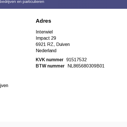
bedrijven en particulieren
Adres
Interwiel
Impact 29
6921 RZ, Duiven
Nederland
KVK nummer
91517532
BTW nummer
NL865680309B01
ijven