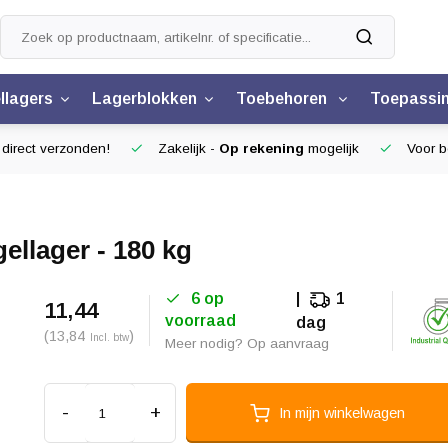
llagers
Lagerblokken
Toebehoren
Toepassi
 direct verzonden!
Zakelijk -
Op rekening
mogelijk
Voor be
llager - 180 kg
6 op
1
11,44
voorraad
dag
(13,84
)
Incl. btw
Meer nodig? Op aanvraag
-
+
In mijn winkelwagen