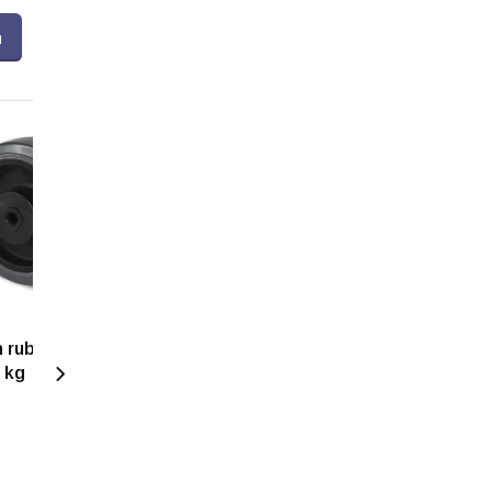
n
 rubber wiel 100
 kg