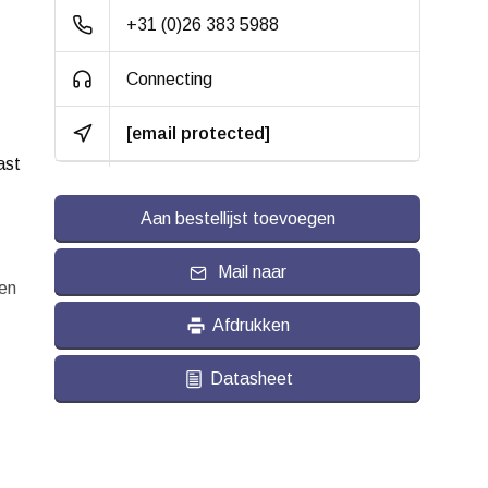
+31 (0)26 383 5988
Bandage:
Grijs elastisch rubber,
gevulkaniseerd
Connecting
Hardheid band:
ca. 70 shore A
[email protected]
Rolweerstand:
ast
Slijtvast:
Aan bestellijst toevoegen
Geluiddempend:
Mail naar
een
Temperatuur:
- 20 / + 60 °C
Afdrukken
Geschikt voor:
Vlakke ondergrond
en buitenterrein
Datasheet