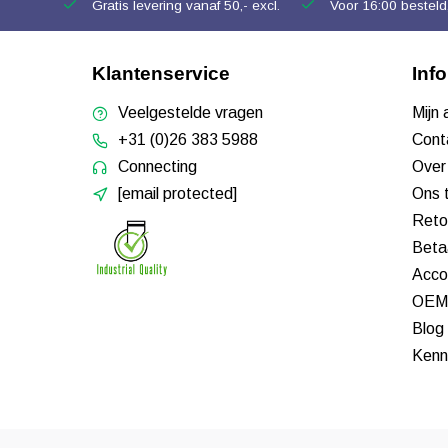
Gratis levering vanaf 50,- excl.
Voor 16:00 besteld,
Klantenservice
Inf
Veelgestelde vragen
Mijn
+31 (0)26 383 5988
Cont
Connecting
Over
[email protected]
Ons 
Reto
Beta
Acco
OEM 
Blog
Kenn