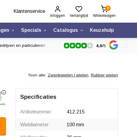
0
Klantenservice
Inloggen
Verlanglijst
Winkelwagen
ngen
Specials
Catalogus
Keuzehulp
drijven en particulieren
4,6
/
5
Toon alle:
Zwenkwielen | wielen
,
Rubber wielen
Specificaties
Artikelnummer:
412.215
Wieldiameter:
100 mm