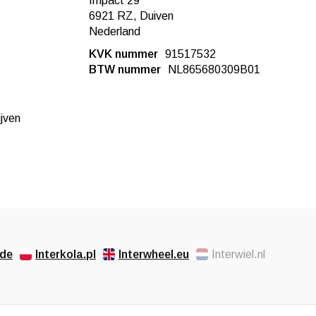
Impact 29
6921 RZ, Duiven
Nederland
KVK nummer
91517532
BTW nummer
NL865680309B01
ijven
.de
Interkola.pl
Interwheel.eu
Interwiel.nl