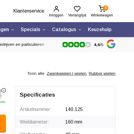
0
Klantenservice
Inloggen
Verlanglijst
Winkelwagen
ngen
Specials
Catalogus
Keuzehulp
drijven en particulieren
4,6
/
5
Toon alle:
Zwenkwielen | wielen
,
Rubber wielen
Specificaties
Artikelnummer:
140.125
Wieldiameter:
160 mm