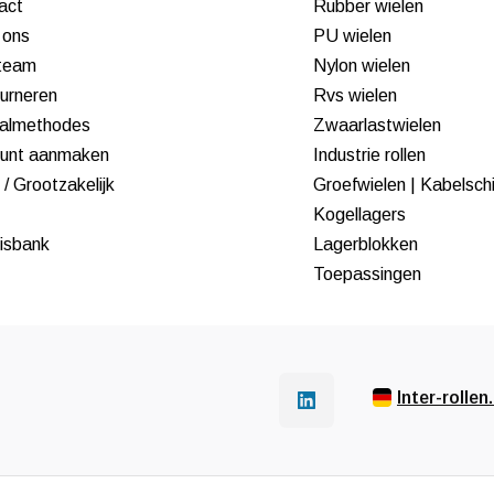
act
Rubber wielen
 ons
PU wielen
team
Nylon wielen
urneren
Rvs wielen
almethodes
Zwaarlastwielen
unt aanmaken
Industrie rollen
/ Grootzakelijk
Groefwielen | Kabelsch
Kogellagers
isbank
Lagerblokken
Toepassingen
Inter-rollen