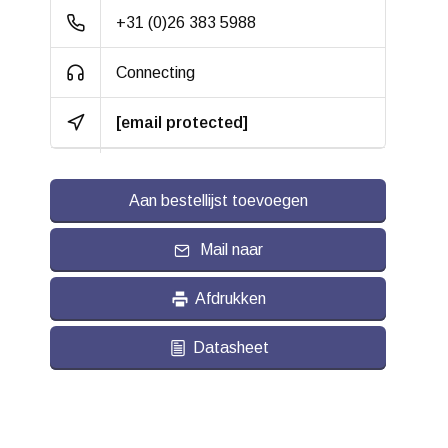
Geluiddempend:
+31 (0)26 383 5988
Temperatuur:
- 20 / + 60 °C
Connecting
Geschikt voor:
Vlakke ondergrond
en Buitenterrein
[email protected]
Aan bestellijst toevoegen
Mail naar
Afdrukken
Datasheet