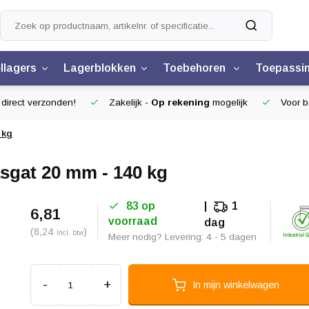
llagers
Lagerblokken
Toebehoren
Toepassi
 direct verzonden!
Zakelijk -
Op rekening
mogelijk
Voor be
 kg
asgat 20 mm - 140 kg
83 op
1
6,81
voorraad
dag
(8,24
)
Incl. btw
Meer nodig? Levering: 4 - 5 dagen
-
+
In mijn winkelwagen