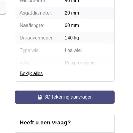
Wielbreedte:
40 mm
Asgatdiameter:
20 mm
Naaflengte:
60 mm
Draagvermogen:
140 kg
Type wiel:
Los wiel
Velg:
Polypropyleen
Bekijk alles
Wiellager:
Rollager
Bandage:
Volrubber, geperst
3D tekening aanvragen
Hardheid band:
ca. 82 shore A
Rolweerstand:
Heeft u een vraag?
Slijtvast: