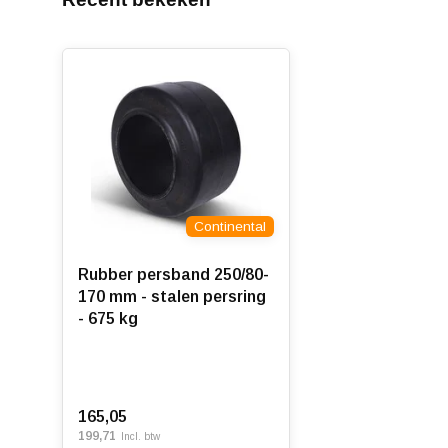
Continental
Rubber persband 250/80-
170 mm - stalen persring
- 675 kg
165,05
199,71
Incl. btw