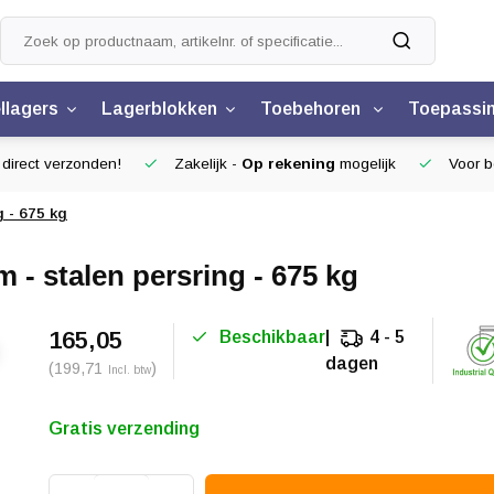
llagers
Lagerblokken
Toebehoren
Toepassi
 direct verzonden!
Zakelijk -
Op rekening
mogelijk
Voor be
 - 675 kg
- stalen persring - 675 kg
165,05
Beschikbaar
4 - 5
dagen
(199,71
)
Incl. btw
Gratis verzending