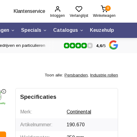
0
Klantenservice
Inloggen
Verlanglijst
Winkelwagen
ngen
Specials
Catalogus
Keuzehulp
drijven en particulieren
4,6
/
5
Toon alle:
Persbanden
,
Industrie rollen
Specificaties
Merk:
Continental
Artikelnummer:
190.670