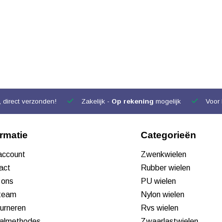
 direct verzonden!
Zakelijk -
Op rekening
mogelijk
Voor 
ormatie
Categorieën
 account
Zwenkwielen
act
Rubber wielen
 ons
PU wielen
team
Nylon wielen
urneren
Rvs wielen
almethodes
Zwaarlastwielen