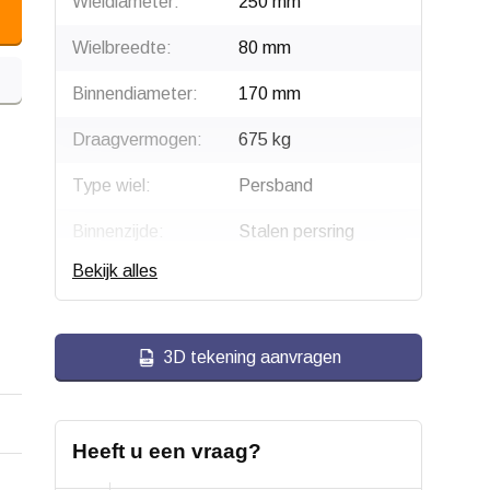
Wieldiameter:
250 mm
Wielbreedte:
80 mm
Binnendiameter:
170 mm
Draagvermogen:
675 kg
Type wiel:
Persband
Binnenzijde:
Stalen persring
Bekijk alles
Bandage:
Elastisch rubber,
gevulkaniseerd
Type loopvlak:
Cilindrisch
3D tekening aanvragen
Passing:
H11
Hardheid band:
ca. 65 shore A
Heeft u een vraag?
Temperatuur:
- 20 / + 80 °C