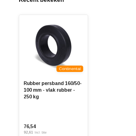
Continental
Rubber persband 160/50-
100 mm - vlak rubber -
250 kg
76,54
92,61
Incl. btw