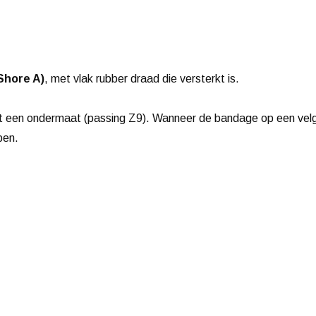
 Shore A)
, met vlak rubber draad die versterkt is.
t een ondermaat (passing Z9). Wanneer de bandage op een velg
ben.