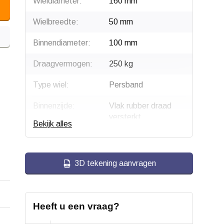
Wieldiameter:
160 mm
Wielbreedte:
50 mm
Binnendiameter:
100 mm
Draagvermogen:
250 kg
Type wiel:
Persband
Binnenzijde:
Vlak rubber draad
versterkt
Bekijk alles
Bandage:
Elastisch rubber,
gevulkaniseerd
3D tekening aanvragen
Type loopvlak:
Cilindrisch
Passing:
H11
Heeft u een vraag?
Hardheid band:
ca. 65 shore A