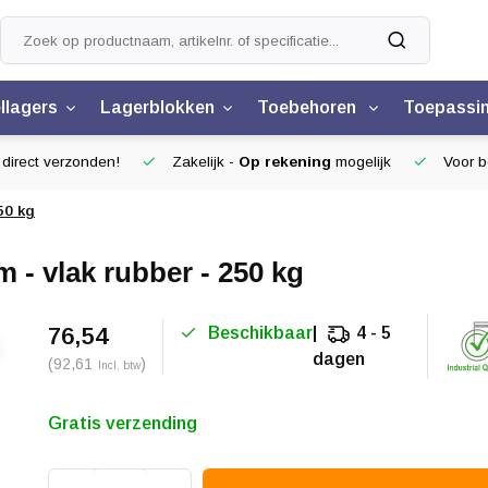
llagers
Lagerblokken
Toebehoren
Toepassi
 direct verzonden!
Zakelijk -
Op rekening
mogelijk
Voor be
50 kg
- vlak rubber - 250 kg
76,54
Beschikbaar
4 - 5
dagen
(92,61
)
Incl. btw
Gratis verzending