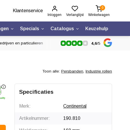
0
Klantenservice
Inloggen
Verlanglijst
Winkelwagen
ngen
Specials
Catalogus
Keuzehulp
drijven en particulieren
4,6
/
5
Toon alle:
Persbanden
,
Industrie rollen
Specificaties
Merk:
Continental
Artikelnummer:
190.810