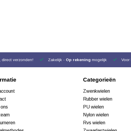
 direct verzonden!
Zakelijk -
Op rekening
mogelijk
Voor 
ormatie
Categorieën
 account
Zwenkwielen
act
Rubber wielen
 ons
PU wielen
team
Nylon wielen
urneren
Rvs wielen
almethodes
Zwaarlastwielen