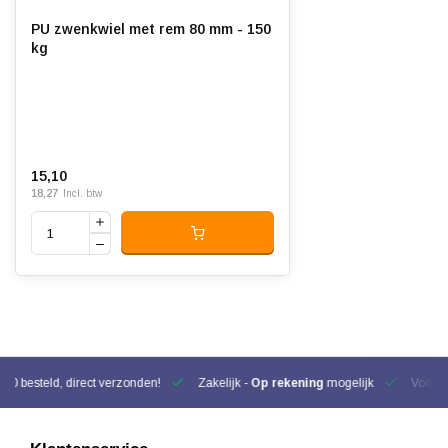
PU zwenkwiel met rem 80 mm - 150
kg
15,10
18,27
Incl. btw
00 besteld, direct verzonden!
Zakelijk -
Op rekening
mogelijk
Voor be