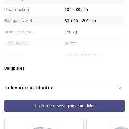
Plaatafmeting:
104 x 80 mm
Boutgatafstand:
80 x 60 - Ø 9 mm
Draagvermogen:
150 kg
Gaffeluitslag:
34 mm
Type wiel:
Zwenkwiel met rem
Montage:
Plaatbevestiging
Bekijk alles
Gaffel:
Staal, verzinkt
Relevante producten
Rem:
Blokkeert wiel en draaikrans
gelijktijdig
Velg:
Aluminium
Bekijk alle Bevestigingsmaterialen
Wiellager:
Dubbel kogellager
Bandage:
Polyurethaan, gevulkaniseerd