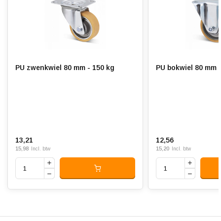
Hardheid band:
ca. 91 shore A
Rolweerstand:
Slijtvast:
PU zwenkwiel 80 mm - 150 kg
PU bokwiel 80 mm -
Geluiddempend:
Temperatuur:
- 20 / + 80 °C
Geschikt voor:
Vlakke en ruwe ondergrond
13,21
12,56
15,98
15,20
Incl. btw
Incl. btw