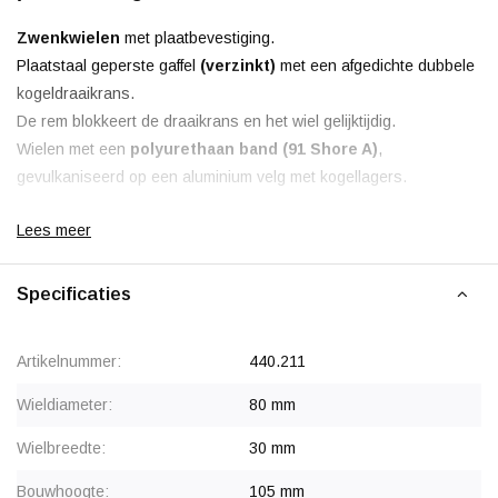
Zwenkwielen
met plaatbevestiging.
Plaatstaal geperste gaffel
(verzinkt)
met een afgedichte dubbele
kogeldraaikrans.
De rem blokkeert de draaikrans en het wiel gelijktijdig.
Wielen met een
polyurethaan band (91 Shore A)
,
gevulkaniseerd op een aluminium velg met kogellagers.
Lees meer
Korting vanaf 24 stuks
, neem contact op voor een offerte.
Specificaties
Artikelnummer:
440.211
Wieldiameter:
80 mm
Wielbreedte:
30 mm
Bouwhoogte:
105 mm