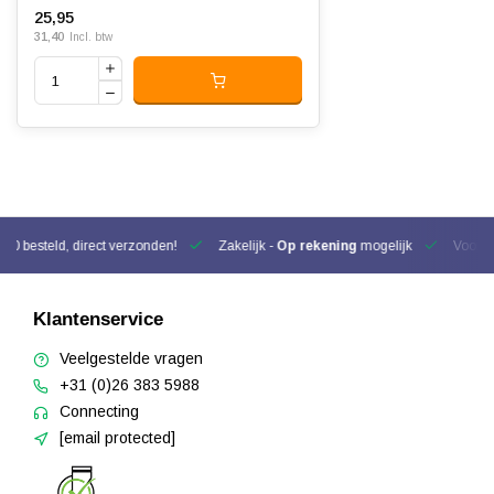
25,95
31,40
Incl. btw
00 besteld, direct verzonden!
Zakelijk -
Op rekening
mogelijk
Voor be
Klantenservice
Veelgestelde vragen
+31 (0)26 383 5988
Connecting
[email protected]