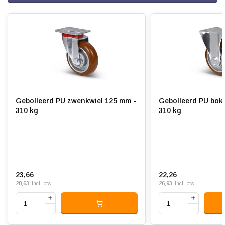
Wiellager:
Dubbel kogellager, evenredig
Bandage:
polyurethaan, gegoten
Hardheid band:
ca. 92 shore A
Rolweerstand:
Slijtvast:
Gebolleerd PU zwenkwiel 125 mm -
Gebolleerd PU bok
Geluiddempend:
310 kg
310 kg
Temperatuur:
- 20 / + 80 °C
Geschikt voor:
Vlak en ruw
23,66
22,26
28,63
26,93
Incl. btw
Incl. btw