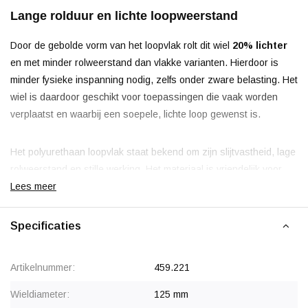
Lange rolduur en lichte loopweerstand
Door de gebolde vorm van het loopvlak rolt dit wiel
20% lichter
en met minder rolweerstand dan vlakke varianten. Hierdoor is
minder fysieke inspanning nodig, zelfs onder zware belasting. Het
wiel is daardoor geschikt voor toepassingen die vaak worden
verplaatst en waarbij een soepele, lichte loop gewenst is.
Het polyurethaan loopvlak staat bekend om zijn slijtvastheid, lage
rolweerstand en stille werking. Het materiaal is vriendelijk voor
industriële vloeren zoals beton, epoxy en tegels. Door de hoge
Lees meer
bestendigheid tegen ruwe oppervlakken, staalkrullen, stof, olie en
andere verontreinigingen is het wiel breed inzetbaar in
Specificaties
productiehallen, logistieke centra, werkplaatsen en
transportmiddelen.
Artikelnummer:
459.221
Ontworpen voor intensief industrieel gebruik
Wieldiameter:
125 mm