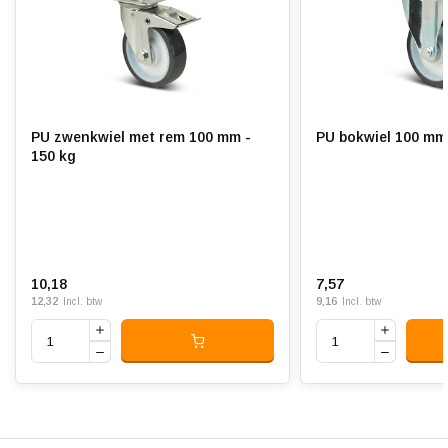
Rolweerstand:
Slijtvast:
Geluiddempend:
PU zwenkwiel met rem 100 mm -
PU bokwiel 100 mm 
Temperatuur:
- 20 / + 80 °C
150 kg
Geschikt voor:
Vlakke en ruwe ondergrond
10,18
7,57
12,32
9,16
Incl. btw
Incl. btw