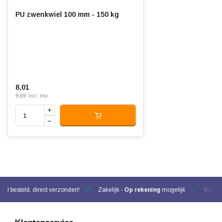
PU zwenkwiel 100 mm - 150 kg
8,01
9,69
Incl. btw
00 besteld, direct verzonden!
Zakelijk -
Op rekening
mogelijk
Voor be