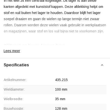
In het wiel zit één centraal kogellager. Dit lager is aan beide
kanten afgedekt met kunststof kappen. Deze afdekking helpt om
stof en vuil buiten het lager te houden. Daardoor blijft het lager
soepel draaien en gaan de wielen op lange termijn niet zwaar
rollen. Daarom worden deze wielen vaak gebruikt in werkplaatsen
en magazijnen, waar stof en los vuil bijna niet te voorkomen zijn.
Slijtvast en lange levensduur
Lees meer
Polyurethaan (PU) is een goede keuze voor veel situaties. Het
wiel blijft goed verrijdbaar in omgevingen met stof, vuil en
Specificaties
staalkrullen, zonder dat het loopvlak beschadigt. De band is
slijtvast en heeft een lage rolweerstand en aanrijweerstand. PU
Artikelnummer:
435.215
combineert de hardheid van nylon met de elasticiteit van rubber.
Hierdoor heeft het
zwenkwiel 100 mm
een hoog draagvermogen
Wieldiameter:
100 mm
en goede roleigenschappen.
Wielbreedte:
35 mm
Draaikrans
Bouwhoogte:
128 mm