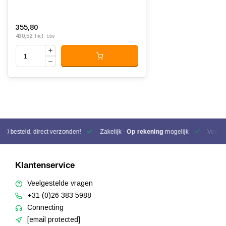
355,80
430,52
Incl. btw
00 besteld, direct verzonden!
Zakelijk -
Op rekening
mogelijk
Voor be
Klantenservice
Veelgestelde vragen
+31 (0)26 383 5988
Connecting
[email protected]