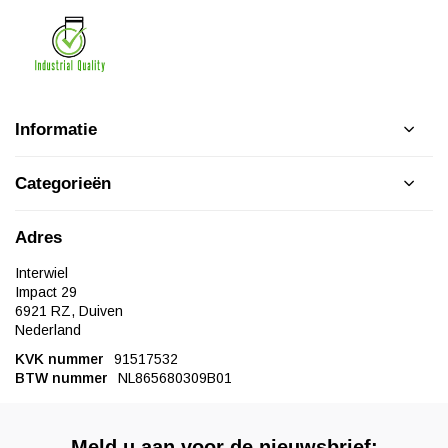
Informatie
Categorieën
Adres
Interwiel
Impact 29
6921 RZ, Duiven
Nederland
KVK nummer
91517532
BTW nummer
NL865680309B01
Meld u aan voor de nieuwsbrief: