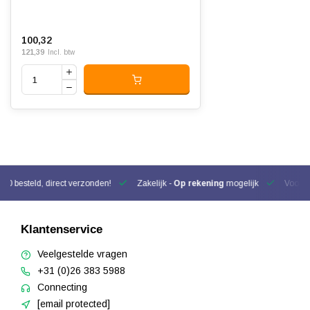
100,32
121,39
Incl. btw
00 besteld, direct verzonden!
Zakelijk -
Op rekening
mogelijk
Voor be
Klantenservice
Veelgestelde vragen
+31 (0)26 383 5988
Connecting
[email protected]