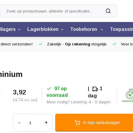
llagers
Lagerblokken
Toebehoren
Toepassi
 direct verzonden!
Zakelijk -
Op rekening
mogelijk
Voor be
minium
97 op
1
3,92
voorraad
dag
(4,74
)
Incl. btw
Meer nodig? Levering: 4 - 5 dagen
-
+
In mijn winkelwagen