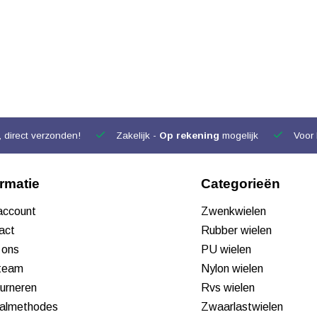
 direct verzonden!
Zakelijk -
Op rekening
mogelijk
Voor 
ormatie
Categorieën
 account
Zwenkwielen
act
Rubber wielen
 ons
PU wielen
team
Nylon wielen
urneren
Rvs wielen
almethodes
Zwaarlastwielen