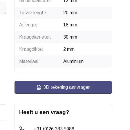
Binnendiameter:
12 mm
Totale lengte:
20 mm
Aslengte:
18 mm
Kraagdiameter:
30 mm
Kraagdikte:
2 mm
Materiaal:
Aluminium
3D tekening aanvragen
Heeft u een vraag?
+31 (0)26 383 5988