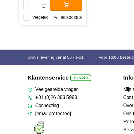
Vergelijk
Art: 990.0035.S
Gratis levering vanaf 50,- excl.
Voor 16:00 besteld,
Klantenservice
Inf
nu open
Veelgestelde vragen
Mijn
+31 (0)26 383 5988
Cont
Connecting
Over
[email protected]
Ons 
Reto
Beta