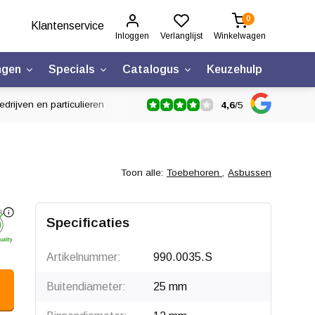
0
Klantenservice
Inloggen
Verlanglijst
Winkelwagen
ngen
Specials
Catalogus
Keuzehulp
drijven en particulieren
4,6
/
5
Toon alle:
Toebehoren
,
Asbussen
Specificaties
Artikelnummer:
990.0035.S
Buitendiameter:
25 mm