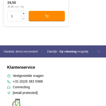
39,50
47,80
Incl. btw
00 besteld, direct verzonden!
Zakelijk -
Op rekening
mogelijk
Voor be
Klantenservice
Veelgestelde vragen
+31 (0)26 383 5988
Connecting
[email protected]