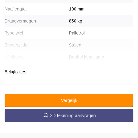
Naaflengte:
100 mm
Draagvermogen:
850 kg
Type wiel:
Palletrol
Binnenzijde:
Stalen
Wiellager:
Dubbel kogellager
Bandage:
Polyurethaan, gevulkaniseerd
Bekijk alles
Hardheid band:
ca. 92 shore A
Rolweerstand:
Vergelijk
Slijtvast:
3D tekening aanvragen
Geluiddempend:
Streeploos: