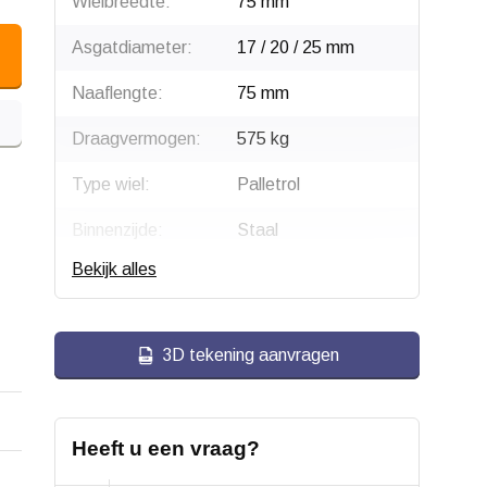
Wielbreedte:
75 mm
Asgatdiameter:
17 / 20 / 25 mm
Naaflengte:
75 mm
Draagvermogen:
575 kg
Type wiel:
Palletrol
Binnenzijde:
Staal
Bekijk alles
Wiellager:
Dubbel kogellager,
evenredig
Bandage:
Polyurethaan,
3D tekening aanvragen
gevulkaniseerd
Hardheid band:
92 Shore A
Heeft u een vraag?
Rolweerstand: