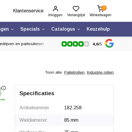
0
Klantenservice
Inloggen
Verlanglijst
Winkelwagen
ngen
Specials
Catalogus
Keuzehulp
drijven en particulieren
4,6
/
5
Toon alle:
Palletrollen
,
Industrie rollen
Specificaties
Artikelnummer:
182.258
Wieldiameter:
85 mm