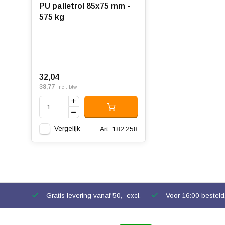
PU palletrol 85x75 mm -
575 kg
32,04
38,77
Incl. btw
Vergelijk
Art: 182.258
Gratis levering vanaf 50,- excl.
Voor 16:00 besteld,