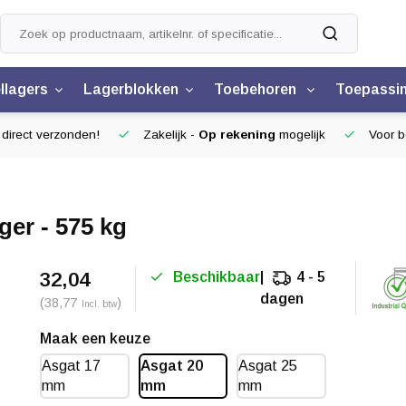
llagers
Lagerblokken
Toebehoren
Toepassi
 direct verzonden!
Zakelijk -
Op rekening
mogelijk
Voor be
ger - 575 kg
32,04
Beschikbaar
4 - 5
dagen
(38,77
)
Incl. btw
Maak een keuze
Asgat 17
Asgat 20
Asgat 25
mm
mm
mm