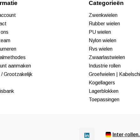
ormatie
Categorieën
 account
Zwenkwielen
act
Rubber wielen
 ons
PU wielen
team
Nylon wielen
urneren
Rvs wielen
almethodes
Zwaarlastwielen
unt aanmaken
Industrie rollen
/ Grootzakelijk
Groefwielen | Kabelsch
Kogellagers
isbank
Lagerblokken
Toepassingen
Inter-rollen