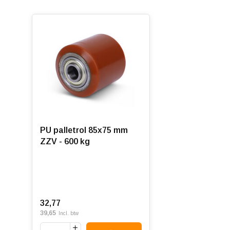
PU palletrol 85x75 mm
ZZV - 600 kg
32,77
39,65
Incl. btw