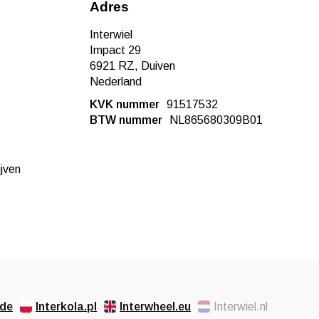
Adres
Interwiel
Impact 29
6921 RZ, Duiven
Nederland
KVK nummer
91517532
BTW nummer
NL865680309B01
ijven
.de
Interkola.pl
Interwheel.eu
Interwiel.nl