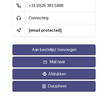
Slijtvast:
+31 (0)26 383 5988
Geluiddempend:
Connecting
Streeploos:
[email protected]
Temperatuur:
- 25 / + 80 °C
Aan bestellijst toevoegen
Mail naar
Afdrukken
Datasheet