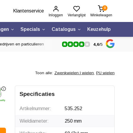
0
Klantenservice
Inloggen
Verlanglijst
Winkelwagen
ngen
Specials
Catalogus
Keuzehulp
drijven en particulieren
4,6
/
5
Toon alle:
Zwenkwielen | wielen
,
PU wielen
Specificaties
Artikelnummer:
535.252
Wieldiameter:
250 mm