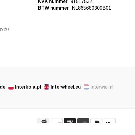
KVK nummer
91517532
BTW nummer
NL865680309B01
ijven
.de
Interkola.pl
Interwheel.eu
Interwiel.nl