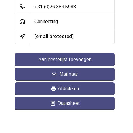
gevulkaniseerd
+31 (0)26 383 5988
Hardheid band:
ca. 92 shore A
Connecting
Rolweerstand:
[email protected]
Slijtvast:
Geluiddempend:
Aan bestellijst toevoegen
Temperatuur:
- 20 / + 80 °C
Mail naar
Geschikt voor:
Vlakke en ruwe
ondergrond
Afdrukken
Datasheet