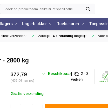
llagers
Lagerblokken
Toebehoren
Toepassi
 direct verzonden!
Zakelijk -
Op rekening
mogelijk
Voor be
 - 2800 kg
372,79
Beschikbaar
2 - 3
weken
(451,08
)
Incl. btw
Gratis verzending