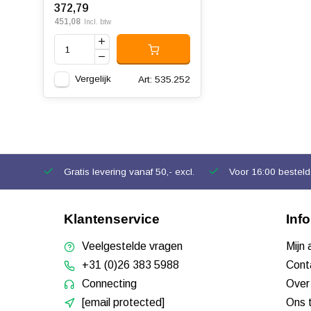
372,79
451,08
Incl. btw
Vergelijk
Art: 535.252
Gratis levering vanaf 50,- excl.
Voor 16:00 besteld,
Klantenservice
Inf
Veelgestelde vragen
Mijn
+31 (0)26 383 5988
Cont
Connecting
Over
[email protected]
Ons 