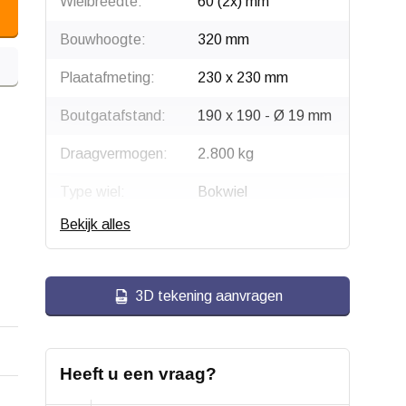
Wielbreedte:
60 (2x) mm
Bouwhoogte:
320 mm
Plaatafmeting:
230 x 230 mm
Boutgatafstand:
190 x 190 - Ø 19 mm
Draagvermogen:
2.800 kg
Type wiel:
Bokwiel
Bekijk alles
Montage:
Plaatbevestiging
Gaffel:
Gelast staal, verzinkt
3D tekening aanvragen
Velg:
Gietijzer
Wiellager:
Dubbel kogellager,
evenredig
Heeft u een vraag?
Bandage:
Polyurethaan,