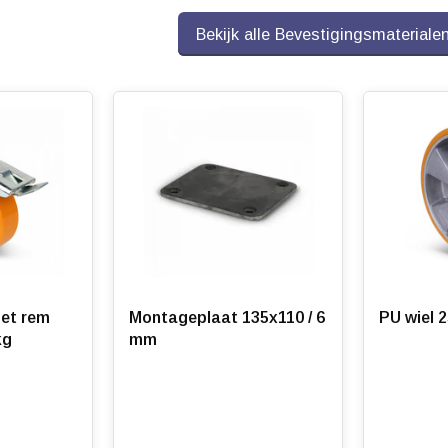
Bekijk alle Bevestigingsmateriale
ntact op voor een offerte.
et rem
Montageplaat 135x110 / 6
PU wiel 
kg
mm