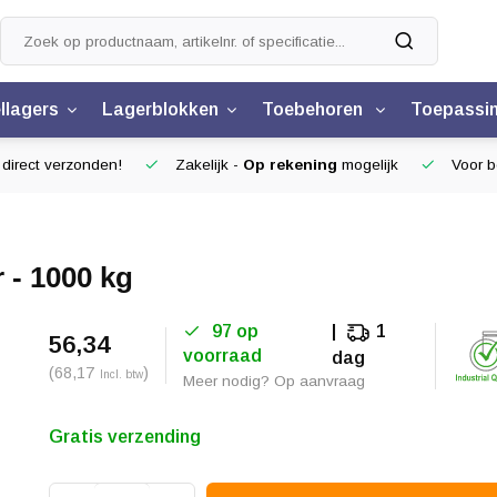
llagers
Lagerblokken
Toebehoren
Toepassi
 direct verzonden!
Zakelijk -
Op rekening
mogelijk
Voor be
 - 1000 kg
97 op
1
56,34
voorraad
dag
(68,17
)
Incl. btw
Meer nodig? Op aanvraag
Gratis verzending