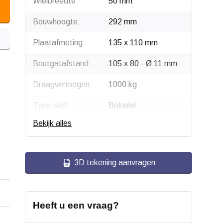
Wielbreedte:
50 mm
Bouwhoogte:
292 mm
Plaatafmeting:
135 x 110 mm
Boutgatafstand:
105 x 80 - Ø 11 mm
Draagvermogen:
1000 kg
Type wiel:
Bokwiel
Bekijk alles
Montage:
Plaatbevestiging
Gaffel:
Staal, verzinkt
3D tekening aanvragen
Velg:
Aluminium
Wiellager:
Dubbel kogellager
Heeft u een vraag?
Bandage:
Polyurethaan,
gevulkaniseerd