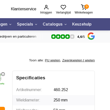
0
Klantenservice
Inloggen
Verlanglijst
Winkelwagen
ngen
Specials
Catalogus
Keuzehulp
drijven en particulieren
4,6
/
5
Toon alle:
PU wielen
,
Zwenkwielen | wielen
Klik om te draaien
Specificaties
Artikelnummer:
460.252
Wieldiameter:
250 mm