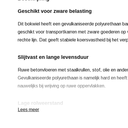
Geschikt voor zware belasting
Dit bokwiel heeft een gevulkaniseerde polyurethaan ba
geschikt voor transportkarren met zware goederen op vl
rechte lijn. Dat geeft stabiele koersvastheid bij het ve
Slijtvast en lange levensduur
Ruwe betonvloeren met staalkrullen, stof, olie en ande
Gevulkaniseerde polyurethaan is namelijk hard en heeft t
nauwelijks bij wrijving op ruwe oppervlakken.
Lage rolweerstand
Lees meer
De lichte demping van de polyurethaan band zorgt voor
makkelijk op gang en blijft het lang doorrollen. Aan bei