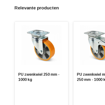
verlaagt.
Relevante producten
Korting vanaf 12 stuks
, zie staffelprijzen of neem co
PU zwenkwiel 250 mm -
PU zwenkwiel m
1000 kg
250 mm - 1000 