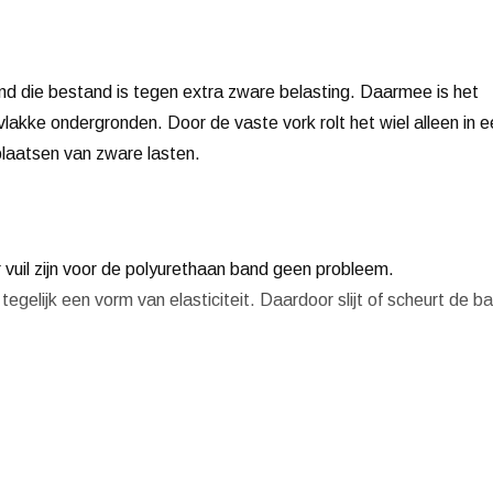
nd die bestand is tegen extra zware belasting. Daarmee is het
akke ondergronden. Door de vaste vork rolt het wiel alleen in e
rplaatsen van zware lasten.
r vuil zijn voor de polyurethaan band geen probleem.
egelijk een vorm van elasticiteit. Daardoor slijt of scheurt de b
 weinig wrijving met de ondergrond. Daardoor komt het wiel
de kanten zit een precisiekogellager, wat de rolweerstand verder