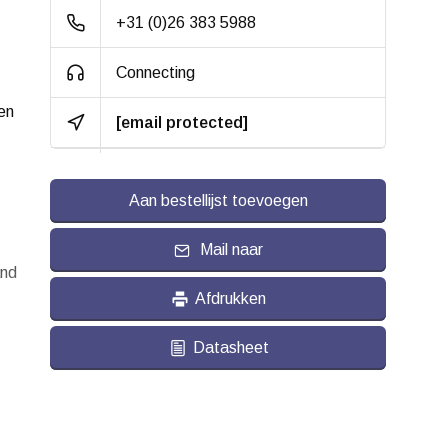
+31 (0)26 383 5988
Hardheid band:
ca. 92 shore A
Connecting
Rolweerstand:
en
Slijtvast:
[email protected]
Geluiddempend:
Aan bestellijst toevoegen
Geschikt voor:
Vlakke en ruwe
ondergrond
Mail naar
and
Afdrukken
Datasheet