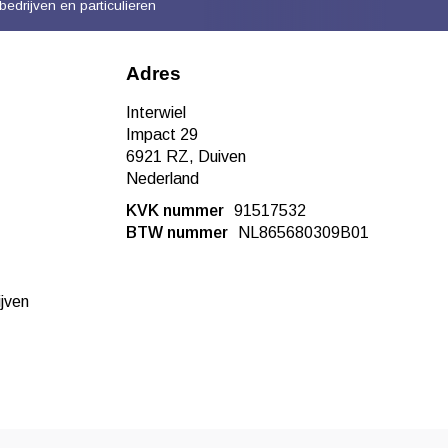
bedrijven en particulieren
Adres
Interwiel
Impact 29
6921 RZ, Duiven
Nederland
KVK nummer
91517532
BTW nummer
NL865680309B01
ijven