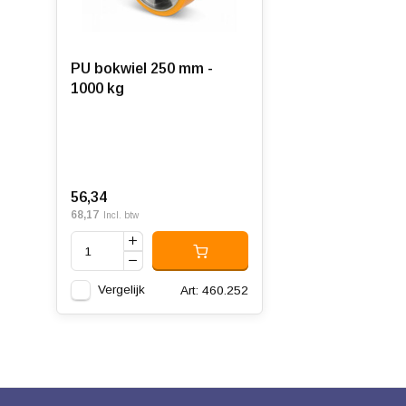
PU bokwiel 250 mm -
1000 kg
56,34
68,17
Incl. btw
Vergelijk
Art: 460.252