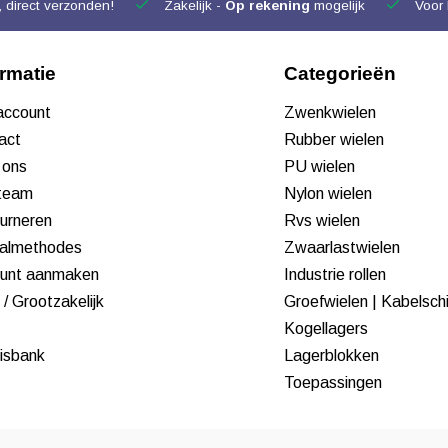
 direct verzonden!
Zakelijk -
Op rekening
mogelijk
Voor 
ormatie
Categorieën
 account
Zwenkwielen
act
Rubber wielen
 ons
PU wielen
team
Nylon wielen
urneren
Rvs wielen
almethodes
Zwaarlastwielen
unt aanmaken
Industrie rollen
/ Grootzakelijk
Groefwielen | Kabelsch
Kogellagers
isbank
Lagerblokken
Toepassingen