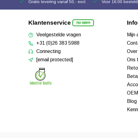
Gratis levering vanaf 50,- excl.
Voor 16:00 besteld,
Klantenservice
Inf
nu open
Veelgestelde vragen
Mijn
+31 (0)26 383 5988
Cont
Connecting
Over
[email protected]
Ons 
Reto
Beta
Acco
OEM 
Blog
Kenn