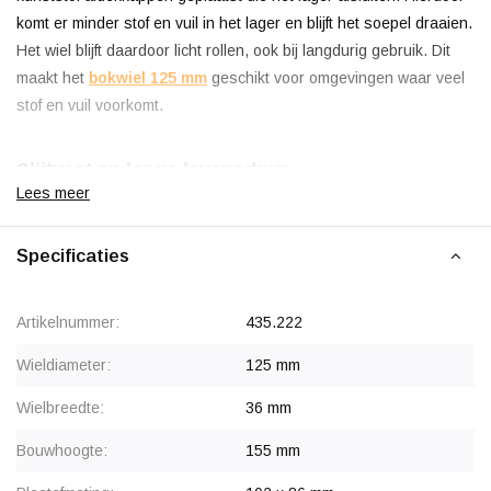
komt er minder stof en vuil in het lager en blijft het soepel draaien.
Het wiel blijft daardoor licht rollen, ook bij langdurig gebruik. Dit
maakt het
bokwiel 125 mm
geschikt voor omgevingen waar veel
stof en vuil voorkomt.
Slijtvast en lange levensduur
Lees meer
Het loopvlak is gemaakt van polyurethaan (PU). Dit materiaal is
geschikt voor veel industriële toepassingen. Ook in omgevingen
Specificaties
met stof, vuil en staalkrullen blijft de band netjes en is deze
relatief ongegevoelig voor beschadigingen zoals sneden of
Artikelnummer:
435.222
scheuren. PU slijt langzaam en dempt trillingen bij kleine
oneffenheden en naden. Omdat PU hard is zoals nylon en de
Wieldiameter:
125 mm
elasticiteit heeft van rubber, kan het wiel veel gewicht dragen en
Wielbreedte:
36 mm
zijn de roleigenschappen aangenaam.
Bouwhoogte:
155 mm
Bokgaffel