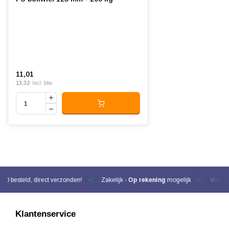
11,01
13,32
Incl. btw
00 besteld, direct verzonden!
Zakelijk -
Op rekening
mogelijk
Voor be
Klantenservice