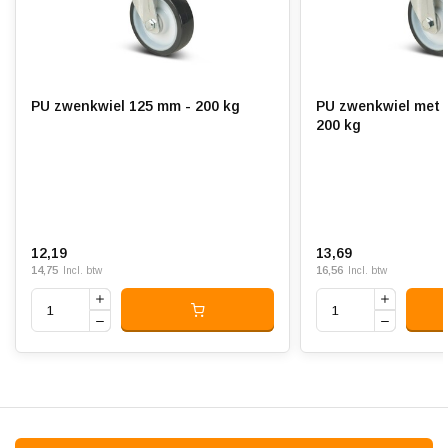
Slijtvast:
Geluiddempend:
Temperatuur:
- 20 / + 80 °C
PU zwenkwiel 125 mm - 200 kg
PU zwenkwiel met 
Geschikt voor:
Vlakke en ruwe ondergrond
200 kg
12,19
13,69
14,75
16,56
Incl. btw
Incl. btw