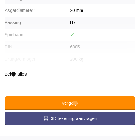
Asgatdiameter:
20 mm
Passing:
H7
Spiebaan:
DIN:
6885
Draagvermogen:
200 kg
Type wiel:
Aandrijfwiel
Bekijk alles
Bandage:
Polyurethaan, gevulkaniseerd
Velg:
Staal
Vergelijk
Hardheid band:
78 Shore A
3D tekening aanvragen