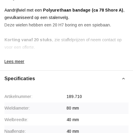
Aandrijfwiel met een
Polyurethaan bandage (ca 78 Shore A)
,
gevulkaniseerd op een stalenvelg.
Deze wielen hebben een 20 H7 boring en een spiebaan.
Korting vanaf 20 stuks
, zie staffelprijzen of neem contact op
voor een offerte.
Lees meer
Specificaties
Artikelnummer:
189.710
Wieldiameter:
80 mm
Wielbreedte:
40 mm
Naaflengte:
40 mm