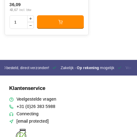
36,09
43,67
Incl. btw
00 besteld, direct verzonden!
Zakelijk -
Op rekening
mogelijk
Voor be
Klantenservice
Veelgestelde vragen
+31 (0)26 383 5988
Connecting
[email protected]