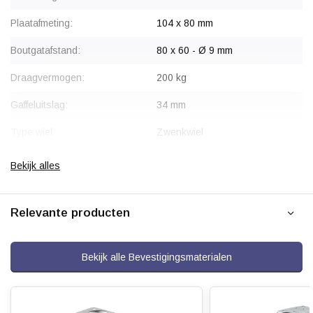
Plaatafmeting:
104 x 80 mm
Boutgatafstand:
80 x 60 - Ø 9 mm
Draagvermogen:
200 kg
Gaffeluitslag:
34 mm
Type wiel:
Zwenkwiel
Montage:
Plaatbevestiging
Bekijk alles
Gaffel:
Staal, verzinkt
Relevante producten
Wiellager:
Rollager
Bandage:
Polyamide (PA6)
Bekijk alle Bevestigingsmaterialen
Hardheid band:
ca. 75 shore D
Rolweerstand: