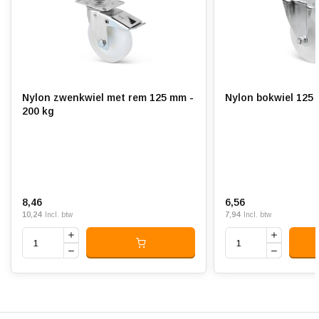
Slijtvast:
Geluiddempend:
Temperatuur:
- 40 / + 90 °C
Geschikt voor:
Vlakke ondergrond
Nylon zwenkwiel met rem 125 mm -
Nylon bokwiel 125 
200 kg
8,46
6,56
10,24
7,94
Incl. btw
Incl. btw