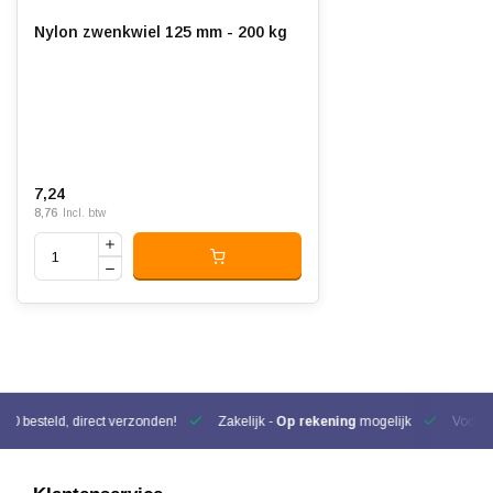
Nylon zwenkwiel 125 mm - 200 kg
7,24
8,76
Incl. btw
00 besteld, direct verzonden!
Zakelijk -
Op rekening
mogelijk
Voor be