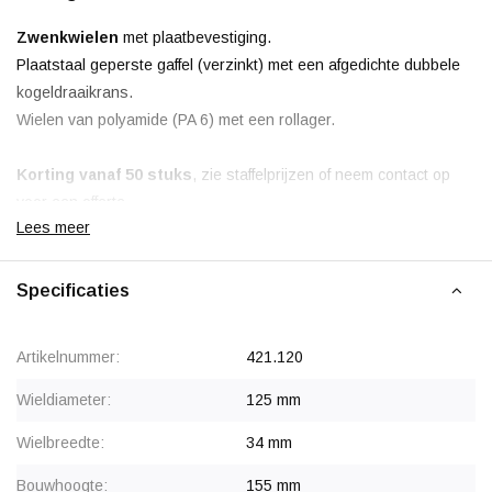
Zwenkwielen
met plaatbevestiging.
Plaatstaal geperste gaffel (verzinkt) met een afgedichte dubbele
kogeldraaikrans.
Wielen van polyamide (PA 6) met een rollager.
Korting vanaf 50 stuks
, zie staffelprijzen of neem contact op
voor een offerte.
Lees meer
Vanaf 80 stuks prijs op aanvraag.
Specificaties
Artikelnummer:
421.120
Wieldiameter:
125 mm
Wielbreedte:
34 mm
Bouwhoogte:
155 mm