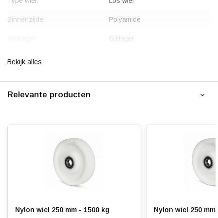
Type wiel:
Los wiel
Binnenzijde:
Polyamide
Wiellager:
Glijlager
Bandage:
Polyamide
Bekijk alles
Hardheid band:
75 Shore D
Relevante producten
Rolweerstand:
Slijtvast:
Geluiddempend:
Temperatuur:
- 40 / + 90 °C
Ondergrond:
Vlak
Nylon wiel 250 mm - 1500 kg
Nylon wiel 250 mm 