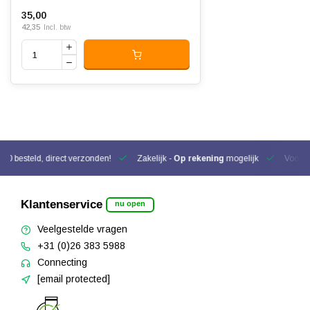
35,00
42,35
Incl. btw
00 besteld, direct verzonden!
Zakelijk -
Op rekening
mogelijk
Voor be
Klantenservice
nu open
Veelgestelde vragen
+31 (0)26 383 5988
Connecting
[email protected]