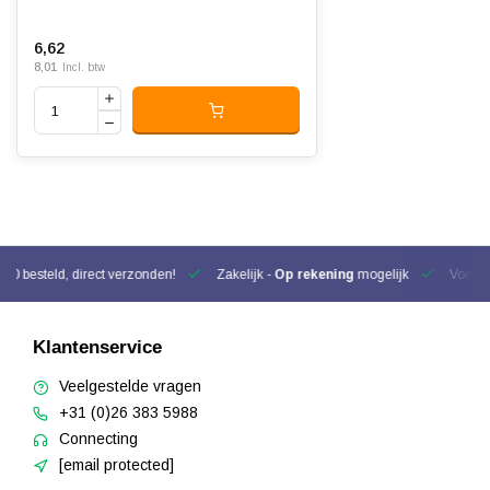
6,62
8,01
Incl. btw
00 besteld, direct verzonden!
Zakelijk -
Op rekening
mogelijk
Voor be
Klantenservice
Veelgestelde vragen
+31 (0)26 383 5988
Connecting
[email protected]