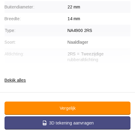
Buitendiameter:
22 mm
Breedte:
14 mm
Type:
NA4900 2RS
Soort:
Naaldlager
Afdichting:
2RS = Tweezijdige
rubberafdichting
Gewicht:
0.025 kg
Bekijk alles
Vergelijk
3D tekening aanvragen