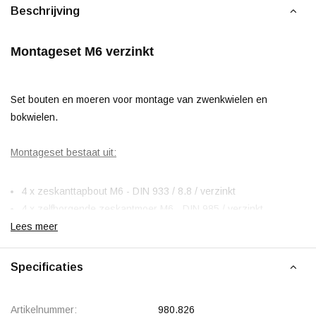
Beschrijving
Montageset M6 verzinkt
Set bouten en moeren voor montage van zwenkwielen en
bokwielen.
Montageset bestaat uit:
4 x zeskanttapbout M6 - DIN 933 / 8.8 / verzinkt
4 x zelfborgende zeskantmoer M6 - DIN 985 / verzinkt
Lees meer
8 x sluitring M6 - DIN 125A - verzinkt
Specificaties
Artikelnummer:
980.826