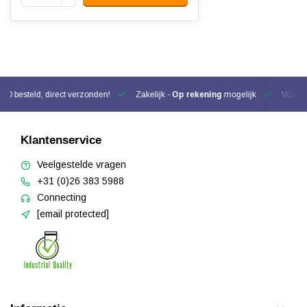
00 besteld, direct verzonden!
Zakelijk -
Op rekening
mogelijk
Voor be
Klantenservice
Veelgestelde vragen
+31 (0)26 383 5988
Connecting
[email protected]