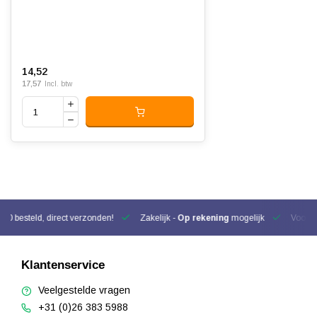
14,52
17,57
Incl. btw
00 besteld, direct verzonden!
Zakelijk -
Op rekening
mogelijk
Voor be
Klantenservice
Veelgestelde vragen
+31 (0)26 383 5988