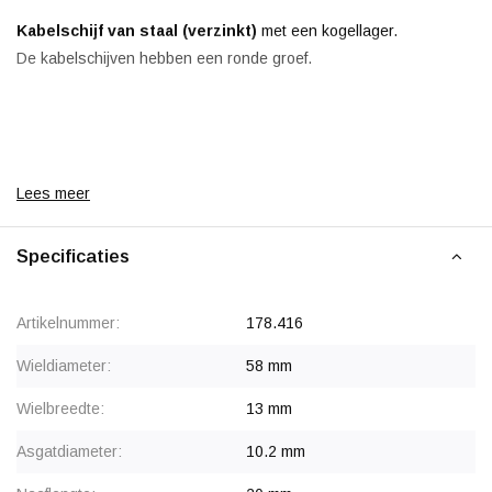
Kabelschijf van staal (verzinkt)
met een kogellager.
De kabelschijven hebben een ronde groef.
Korting vanaf 24 stuks
, zie staffelprijzen of neem contact op
Lees meer
voor een offerte
Vanaf 50 stuks prijs op aanvraag.
Specificaties
Artikelnummer:
178.416
Wieldiameter:
58 mm
Wielbreedte:
13 mm
Asgatdiameter:
10.2 mm