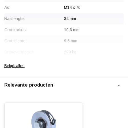
As:
M14 x 70
Naaflengte:
34 mm
Groefradius:
10.3 mm
Groefdiepte:
9.5 mm
Draagvermogen:
200 kg
Type wiel:
Groefwiel / Kabelschijf
Bekijk alles
Materiaal:
Staal, verzinkt
Relevante producten
Groef type:
Ronde groef - U
Type lager:
6203-2RS
Temperatuur:
- 20 / + 80 °C