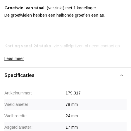
Groefwiel van staal
(verzinkt) met 1 kogellager.
De groefwielen hebben een halfronde groef en een as.
Korting vanaf 24 stuks
, zie staffelprijzen of neem contact op
voor een offerte.
Lees meer
Specificaties
Artikelnummer:
179.317
Wieldiameter:
78 mm
Wielbreedte:
24 mm
Asgatdiameter:
17 mm