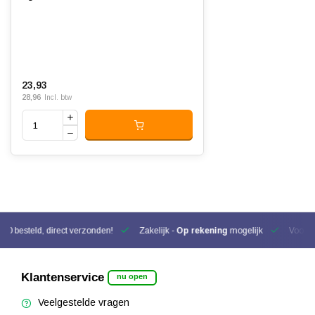
23,93
28,96
Incl. btw
00 besteld, direct verzonden!
Zakelijk -
Op rekening
mogelijk
Voor be
Klantenservice
nu open
Veelgestelde vragen