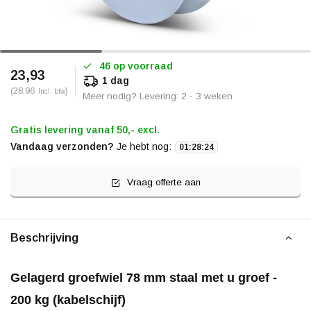
46 op voorraad
23,93
1 dag
(28,96
)
Incl. btw
Meer nodig? Levering: 2 - 3 weken
Gratis levering vanaf 50,- excl.
Vandaag verzonden?
Je hebt nog:
01
:
28
:
24
Vraag offerte aan
Beschrijving
Gelagerd groefwiel 78 mm staal met u groef -
200 kg (kabelschijf)