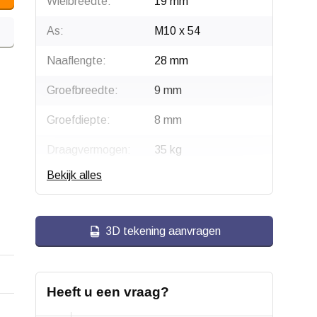
Wielbreedte:
19 mm
As:
M10 x 54
Naaflengte:
28 mm
Groefbreedte:
9 mm
Groefdiepte:
8 mm
Draagvermogen:
35 kg
Bekijk alles
Type wiel:
Groefwiel /
Kabelschijf
Materiaal:
Gietijzer
3D tekening aanvragen
Groef type:
Vierkante groef
Heeft u een vraag?