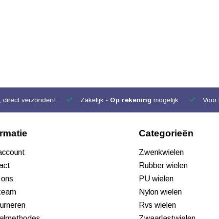
 direct verzonden!
Zakelijk -
Op rekening
mogelijk
Voor 
ormatie
Categorieën
 account
Zwenkwielen
act
Rubber wielen
 ons
PU wielen
team
Nylon wielen
urneren
Rvs wielen
almethodes
Zwaarlastwielen