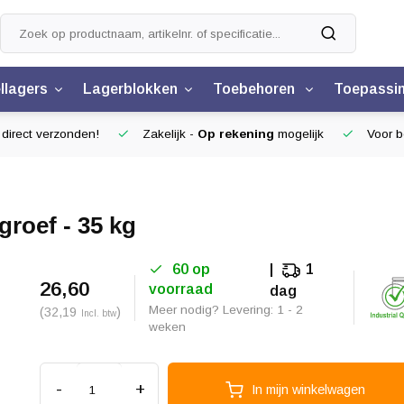
llagers
Lagerblokken
Toebehoren
Toepassi
 direct verzonden!
Zakelijk -
Op rekening
mogelijk
Voor be
groef - 35 kg
60 op
1
26,60
voorraad
dag
Meer nodig? Levering: 1 - 2
(32,19
)
Incl. btw
weken
-
+
In mijn winkelwagen