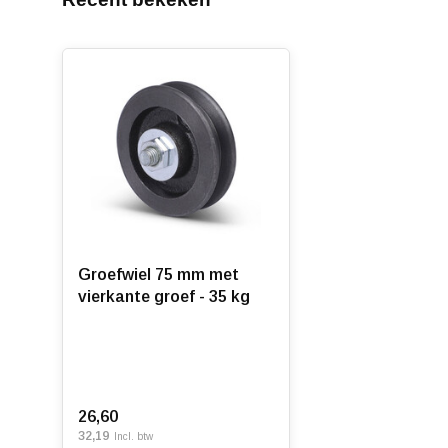
Groefwiel 75 mm met
vierkante groef - 35 kg
26,60
32,19
Incl. btw