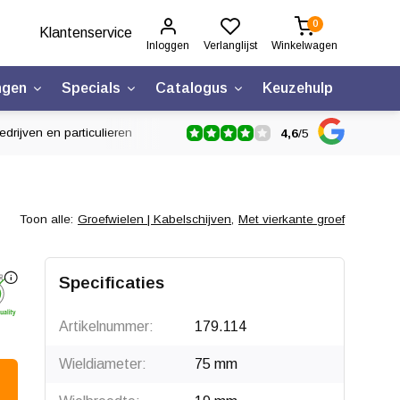
0
Klantenservice
Inloggen
Verlanglijst
Winkelwagen
ngen
Specials
Catalogus
Keuzehulp
drijven en particulieren
4,6
/
5
Toon alle:
Groefwielen | Kabelschijven
,
Met vierkante groef
Specificaties
Artikelnummer:
179.114
Wieldiameter:
75 mm