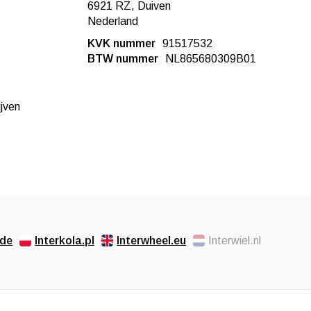
6921 RZ, Duiven
Nederland
KVK nummer
91517532
BTW nummer
NL865680309B01
ijven
.de
Interkola.pl
Interwheel.eu
Interwiel.nl