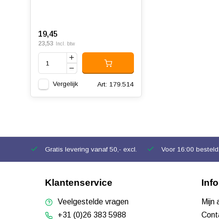
19,45
23,53
Incl. btw
Vergelijk
Art: 179.514
Gratis levering vanaf 50,- excl.
Voor 16:00 besteld,
Klantenservice
Inf
Veelgestelde vragen
Mijn
+31 (0)26 383 5988
Cont