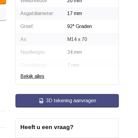
Wielbreedte:
20 mm
Asgatdiameter:
17 mm
Groef:
92° Graden
As:
M14 x 70
Naaflengte:
34 mm
Groefdiepte:
7 mm
Bekijk alles
Draagvermogen:
190 kg
Type wiel:
Groefwiel
3D tekening aanvragen
Type lager:
6203-2RS
Materiaal:
Staal, verzinkt
Heeft u een vraag?
Groef type:
V groef