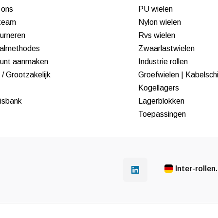
 ons
PU wielen
team
Nylon wielen
urneren
Rvs wielen
almethodes
Zwaarlastwielen
unt aanmaken
Industrie rollen
/ Grootzakelijk
Groefwielen | Kabelsch
Kogellagers
isbank
Lagerblokken
Toepassingen
Inter-rollen