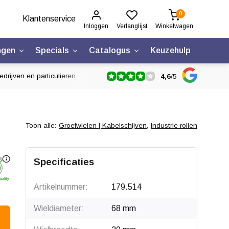
0
Klantenservice
Inloggen
Verlanglijst
Winkelwagen
ngen
Specials
Catalogus
Keuzehulp
drijven en particulieren
4,6
/
5
Toon alle:
Groefwielen | Kabelschijven
,
Industrie rollen
Klik om te draaien
Specificaties
Artikelnummer:
179.514
Wieldiameter:
68 mm