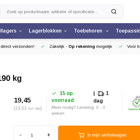
llagers
Lagerblokken
Toebehoren
Toepassi
 direct verzonden!
Zakelijk -
Op rekening
mogelijk
Voor be
190 kg
15 op
1
19,45
voorraad
dag
Meer nodig? Levering: 2 - 3
(23,53
)
Incl. btw
weken
-
+
In mijn winkelwagen