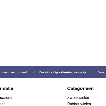
 direct verzonden!
Zakelijk -
Op rekening
mogelijk
Voor 
ormatie
Categorieën
 account
Zwenkwielen
act
Rubber wielen