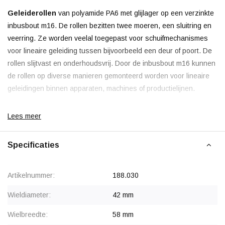
Geleiderollen
van polyamide PA6 met glijlager op een verzinkte
inbusbout m16. De rollen bezitten twee moeren, een sluitring en
veerring. Ze worden veelal toegepast voor schuifmechanismes
voor lineaire geleiding tussen bijvoorbeeld een deur of poort. De
rollen slijtvast en onderhoudsvrij. Door de inbusbout m16 kunnen
de rollen op diverse manieren gemonteerd worden voor lineaire
geleidingen binnen apparaten, machines of productielijnen.
Korting vanaf 60 stuks
, zie staffelprijzen of neem contact op
Lees meer
voor een offerte.
Specificaties
Artikelnummer:
188.030
Wieldiameter:
42 mm
Wielbreedte:
58 mm