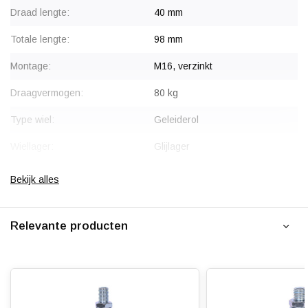
Draad lengte:
40 mm
Totale lengte:
98 mm
Montage:
M16, verzinkt
Draagvermogen:
80 kg
Type wiel:
Geleiderol
Wiellager:
Glijlager
Bandage:
Polyamide (PA6)
Bekijk alles
Hardheid band:
ca. 75 shore D
Relevante producten
Temperatuur:
- 40 / + 80 °C