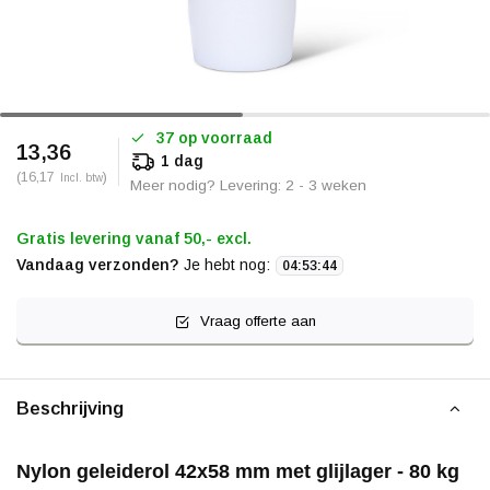
37 op voorraad
13,36
1 dag
(16,17
)
Incl. btw
Meer nodig? Levering: 2 - 3 weken
Gratis levering vanaf 50,- excl.
Vandaag verzonden?
Je hebt nog:
04
:
53
:
44
Vraag offerte aan
Beschrijving
Nylon geleiderol 42x58 mm met glijlager - 80 kg