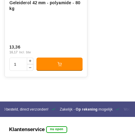
Geleiderol 42 mm - polyamide - 80
kg
13,36
16,17
Incl. btw
00 besteld, direct verzonden!
Zakelijk -
Op rekening
mogelijk
Voor be
Klantenservice
nu open