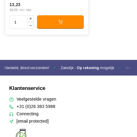
13,23
16,01
Incl. btw
00 besteld, direct verzonden!
Zakelijk -
Op rekening
mogelijk
Voor be
Klantenservice
Veelgestelde vragen
+31 (0)26 383 5988
Connecting
[email protected]