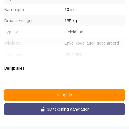
Naaflengte:
10 mm
Draagvermogen:
135 kg
Type wiel:
Geleiderol
Wiellager:
Enkel kogellager, gecentreerd
Type lager:
6201 2RS
Bandage:
Polyamide (PA6)
Bekijk alles
Hardheid band:
75 Shore D
Temperatuur:
- 25 / + 80 °C
Vergelijk
3D tekening aanvragen