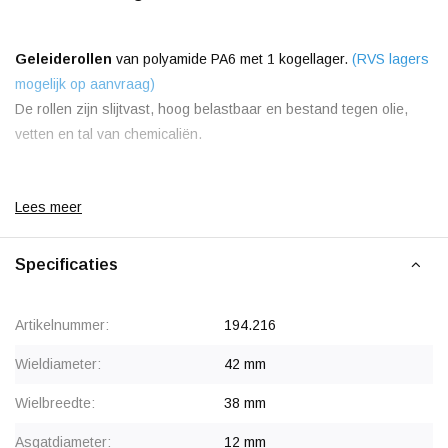
Geleiderollen
van polyamide PA6 met 1 kogellager.
(RVS lagers
mogelijk op aanvraag)
De rollen zijn slijtvast, hoog belastbaar en bestand tegen olie,
vetten en tal van chemicaliën.
Lees meer
Korting vanaf 24 stuks
, zie staffelprijzen of neem contact op
voor een offerte.
Specificaties
Artikelnummer:
194.216
Wieldiameter:
42 mm
Wielbreedte:
38 mm
Asgatdiameter:
12 mm