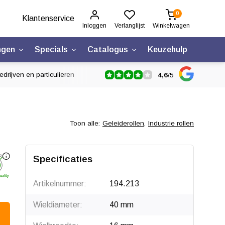
0
Klantenservice
Inloggen
Verlanglijst
Winkelwagen
ngen
Specials
Catalogus
Keuzehulp
drijven en particulieren
4,6
/
5
Toon alle:
Geleiderollen
,
Industrie rollen
Specificaties
Artikelnummer:
194.213
Wieldiameter:
40 mm