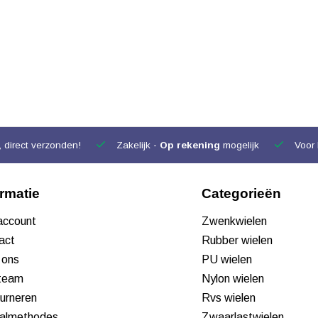
 direct verzonden!
Zakelijk -
Op rekening
mogelijk
Voor 
ormatie
Categorieën
 account
Zwenkwielen
act
Rubber wielen
 ons
PU wielen
team
Nylon wielen
urneren
Rvs wielen
almethodes
Zwaarlastwielen