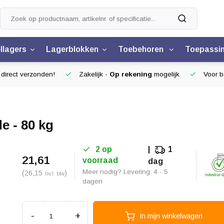
llagers
Lagerblokken
Toebehoren
Toepassi
 direct verzonden!
Zakelijk -
Op rekening
mogelijk
Voor be
e - 80 kg
2 op
1
21,61
voorraad
dag
Meer nodig? Levering: 4 - 5
(26,15
)
Incl. btw
dagen
-
+
In mijn winkelwagen