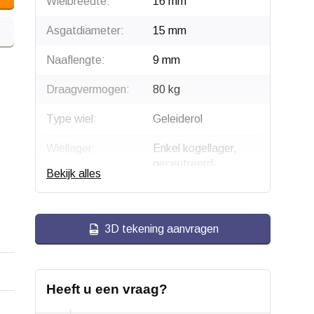
Wielbreedte:
16 mm
Asgatdiameter:
15 mm
Naaflengte:
9 mm
Draagvermogen:
80 kg
Type wiel:
Geleiderol
Wiellager:
Enkel kogellager,
gecentreerd
Bekijk alles
Type lager:
6002 2RS
Bandage:
Polyamide (PA6)
3D tekening aanvragen
Hardheid band:
95 Shore A
Temperatuur:
- 25 / + 80 °C
Heeft u een vraag?