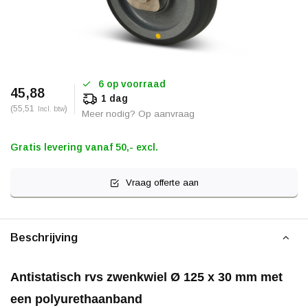
6 op voorraad
45,88
1 dag
(55,51
)
Incl. btw
Meer nodig? Op aanvraag
Gratis levering vanaf 50,- excl.
Vraag offerte aan
Beschrijving
Antistatisch rvs zwenkwiel Ø 125 x 30 mm met
een polyurethaanband