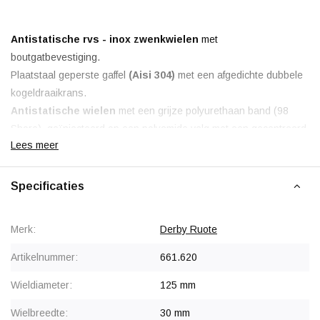
Antistatische rvs - inox zwenkwielen
met
boutgatbevestiging.
Plaatstaal geperste gaffel
(Aisi 304)
met een afgedichte dubbele
kogeldraaikrans.
Antistatische wielen
met een grijze polyurethaan band (98
Shore), geïnjecteerd op een polyamide velg met een gecentreerd
Lees meer
rvs / inox kogellager
en kunststofwiel kappen.
Antistatisch < 100.000 Ohm
Specificaties
Merk:
Derby Ruote
Artikelnummer:
661.620
Wieldiameter:
125 mm
Wielbreedte:
30 mm