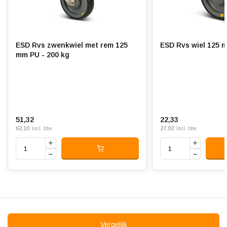
Hardheid band:
ca. 98 shore A
Elektrisch geleidend:
Rolweerstand:
ESD Rvs zwenkwiel met rem 125
ESD Rvs wiel 125 
mm PU - 200 kg
Slijtvast:
Geluiddempend:
Temperatuur:
- 20 / + 80 °C
51,32
22,33
Geschikt voor:
Vlakke en ruwe ondergrond
62,10
27,02
Incl. btw
Incl. btw
Vergelijk