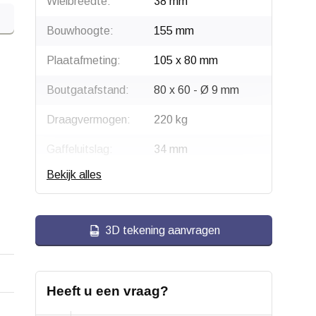
Wielbreedte:
38 mm
Bouwhoogte:
155 mm
Plaatafmeting:
105 x 80 mm
Boutgatafstand:
80 x 60 - Ø 9 mm
Draagvermogen:
220 kg
Gaffeluitslag:
34 mm
Bekijk alles
Type wiel:
Zwenkwiel
Montage:
Plaatbevestiging
3D tekening aanvragen
Gaffel:
Plaatstaal geperst,
verzinkt
Velg:
Polyamide (PA6)
Heeft u een vraag?
Wiellager:
Centraal kogellager