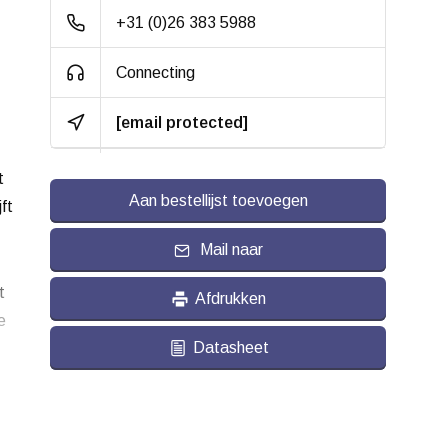
met wielkappen
+31 (0)26 383 5988
Bandage:
Grijs elastisch rubber,
Connecting
gevulkaniseerd
[email protected]
Hardheid band:
ca. 65 shore A
Rolweerstand:
t
Aan bestellijst toevoegen
ft
Slijtvast:
Geluiddempend:
Mail naar
Temperatuur:
- 20 / + 60 °C
t
Afdrukken
e
Geschikt voor:
Vlakke ondergrond
Datasheet
en buitenterrein