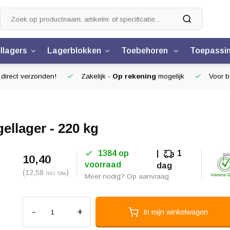
llagers
Lagerblokken
Toebehoren
Toepassi
 direct verzonden!
Zakelijk -
Op rekening
mogelijk
Voor be
llager - 220 kg
1384 op
1
10,40
voorraad
dag
(12,58
)
Incl. btw
Meer nodig? Op aanvraag
-
+
In mijn winkelwagen