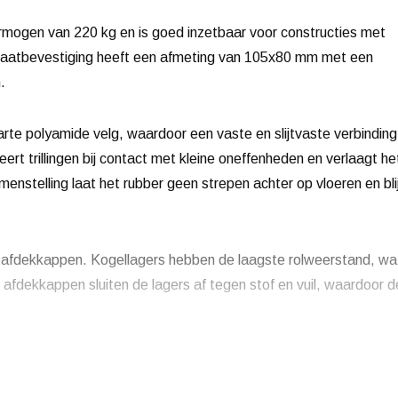
mogen van 220 kg en is goed inzetbaar voor constructies met
plaatbevestiging heeft een afmeting van 105x80 mm met een
.
arte polyamide velg, waardoor een vaste en slijtvaste verbinding
rt trillingen bij contact met kleine oneffenheden en verlaagt he
enstelling laat het rubber geen strepen achter op vloeren en blij
et afdekkappen. Kogellagers hebben de laagste rolweerstand, wa
e afdekkappen sluiten de lagers af tegen stof en vuil, waardoor d
ntact op voor een offerte.