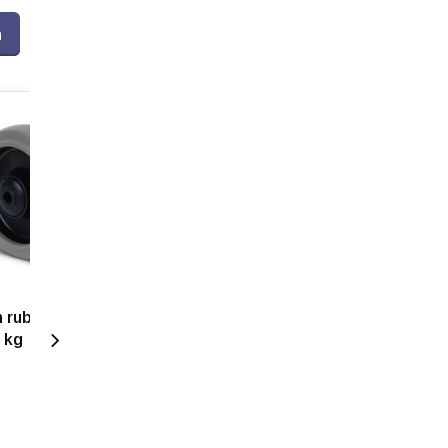
n
 rubber wiel 125
 kg