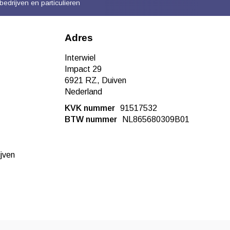
bedrijven en particulieren
Adres
Interwiel
Impact 29
6921 RZ, Duiven
Nederland
KVK nummer
91517532
BTW nummer
NL865680309B01
ijven