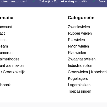
 direct verzonden!
Zakelijk -
Op rekening
mogelijk
Voor 
ormatie
Categorieën
 account
Zwenkwielen
act
Rubber wielen
 ons
PU wielen
team
Nylon wielen
urneren
Rvs wielen
almethodes
Zwaarlastwielen
unt aanmaken
Industrie rollen
/ Grootzakelijk
Groefwielen | Kabelsch
Kogellagers
isbank
Lagerblokken
Toepassingen