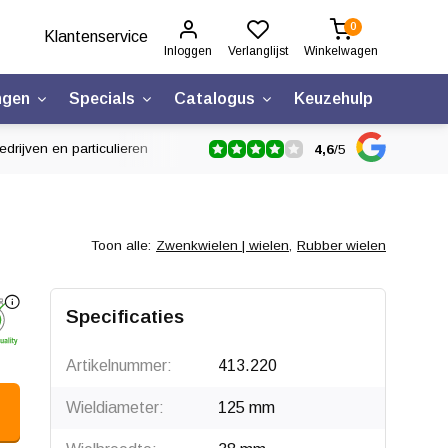
0
Klantenservice
Inloggen
Verlanglijst
Winkelwagen
ngen
Specials
Catalogus
Keuzehulp
drijven en particulieren
4,6
/
5
Toon alle:
Zwenkwielen | wielen
,
Rubber wielen
Specificaties
Artikelnummer:
413.220
Wieldiameter:
125 mm