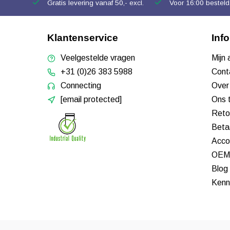
Gratis levering vanaf 50,- excl.
Voor 16:00 besteld,
Klantenservice
Inf
Veelgestelde vragen
Mijn
+31 (0)26 383 5988
Cont
Connecting
Over
[email protected]
Ons 
Reto
Beta
Acco
OEM 
Blog
Kenn