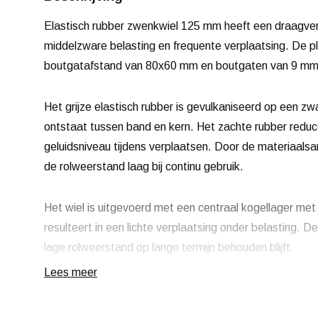
Elastisch rubber zwenkwiel 125 mm heeft een draagver
middelzware belasting en frequente verplaatsing. De 
boutgatafstand van 80x60 mm en boutgaten van 9 mm
Het grijze elastisch rubber is gevulkaniseerd op een zw
ontstaat tussen band en kern. Het zachte rubber reducee
geluidsniveau tijdens verplaatsen. Door de materiaalsam
de rolweerstand laag bij continu gebruik.
Het wiel is uitgevoerd met een centraal kogellager m
resulteert in een lichte verplaatsing onder belasting. D
lage rolweerstand op lange termijn behouden blijft.
Lees meer
Korting vanaf 50 stuks
, zie staffelprijzen of neem co
Vanaf 100 stuks prijs op aanvraag.