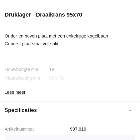
Druklager - Draaikrans 95x70
Onder en boven plaat met een enkelrijige kogelbaan.
Geperst plaatstaal verzinkt.
Bouwhoogte mm
19
Plaatafmeting mm
95 x 70
Boutgatafstand mm
75 x 45 / Ø 6,5
Lees meer
Draagvermogen kg
280
Eigen gewicht kg
0.325
Specificaties
Artikelnummer:
997.010