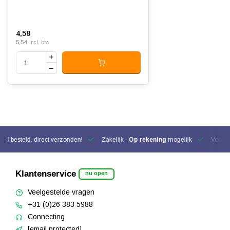
4,58
5,54
Incl. btw
00 besteld, direct verzonden!
Zakelijk -
Op rekening
mogelijk
Voor be
Klantenservice
nu open
Veelgestelde vragen
+31 (0)26 383 5988
Connecting
[email protected]