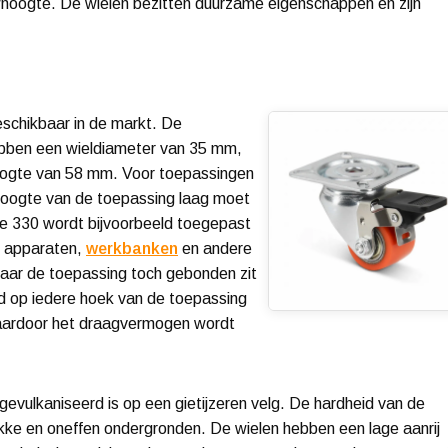
oogte. De wielen bezitten duurzame eigenschappen en zijn
eschikbaar in de markt. De
bben een wieldiameter van 35 mm,
oogte van 58 mm. Voor toepassingen
 hoogte van de toepassing laag moet
rie 330 wordt bijvoorbeeld toegepast
s, apparaten,
werkbanken
en andere
aar de toepassing toch gebonden zit
ld op iedere hoek van de toepassing
 waardoor het draagvermogen wordt
gevulkaniseerd is op een gietijzeren velg. De hardheid van de
akke en oneffen ondergronden. De wielen hebben een lage aanrij