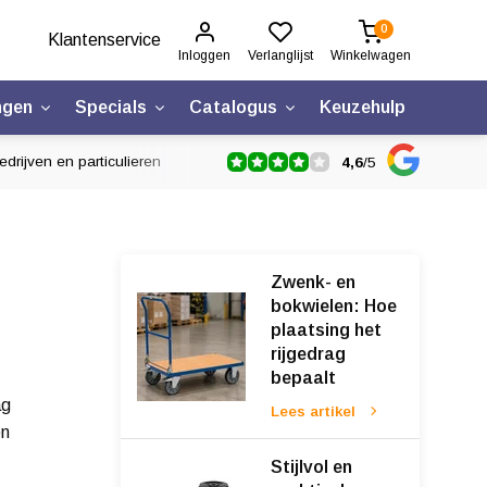
0
Klantenservice
Inloggen
Verlanglijst
Winkelwagen
ngen
Specials
Catalogus
Keuzehulp
edrijven en particulieren
4,6
/
5
Zwenk- en
bokwielen: Hoe
plaatsing het
rijgedrag
bepaalt
ag
Lees artikel
en
Stijlvol en