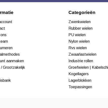
ormatie
Categorieën
 account
Zwenkwielen
act
Rubber wielen
 ons
PU wielen
team
Nylon wielen
urneren
Rvs wielen
almethodes
Zwaarlastwielen
unt aanmaken
Industrie rollen
/ Grootzakelijk
Groefwielen | Kabelsch
Kogellagers
isbank
Lagerblokken
Toepassingen