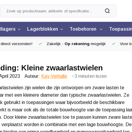
llagers
Lagerblokken
Toebehoren
Toepassi
 direct verzonden!
Zakelijk -
Op rekening
mogelijk
Voor b
iding: Kleine zwaarlastwielen
April 2023
Auteur:
Kay Verhalle
~3
minuten lezen
rlastwielen zijn wielen die zijn ontworpen om zware lasten te
r met een kleinere diameter dan typische zwaarlastwielen. Ze
 gebruikt in toepassingen waar bijvoorbeeld de beschikbare
rkt is maar ook als de totale bouwhoogte van de toepassing la
n. Door kleine zwaarlastwielen toe te passen kunnen zware last
k verplaatst worden in combinatie met een lage bouwhoogte. De
n bieden een prima wendbaarheid en manoeuvreerbaarheid ten