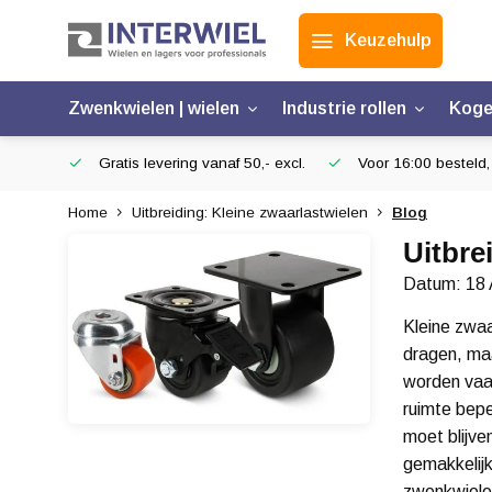
Keuzehulp
Zwenkwielen | wielen
Industrie rollen
Koge
Gratis levering vanaf 50,- excl.
Voor 16:00 besteld,
Home
Uitbreiding: Kleine zwaarlastwielen
Blog
Uitbre
Datum: 18 
Kleine zwaa
dragen, maa
worden vaak
ruimte bepe
moet blijve
gemakkelij
zwenkwiele