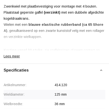
Zwenkwiel met plaatbevestiging voor montage met 4 bouten.
Plaatstaal geperste gaffel
(verzinkt)
met een dubbele afgedichte
kogeldraaikrans.
Wielen met een
blauwe elastische rubberband (ca 65 Shore
A)
, gevulkaniseerd op een zwarte kunststof velg met een rollager
en verzinkte wielkappen.
Korting vanaf 30 stuks
, zie staffelprijzen of neem contact op
voor een offerte.
Lees meer
Specificaties
Artikelnummer:
414.120
Wieldiameter:
125 mm
Wielbreedte:
36 mm