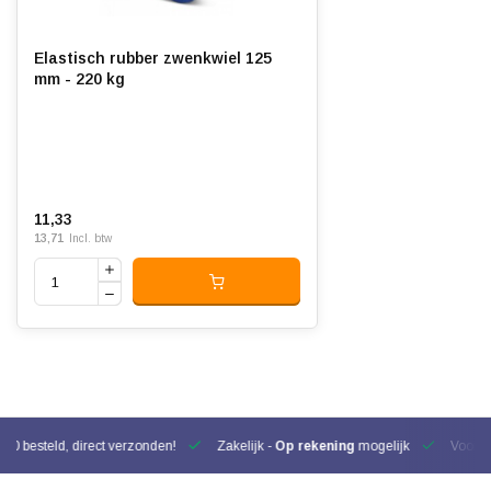
Elastisch rubber zwenkwiel 125
mm - 220 kg
11,33
13,71
Incl. btw
00 besteld, direct verzonden!
Zakelijk -
Op rekening
mogelijk
Voor be