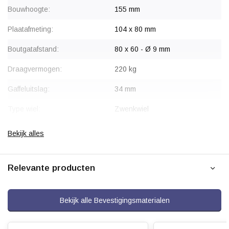
Bouwhoogte:
155 mm
Plaatafmeting:
104 x 80 mm
Boutgatafstand:
80 x 60 - Ø 9 mm
Draagvermogen:
220 kg
Gaffeluitslag:
34 mm
Type wiel:
Zwenkwiel
Montage:
Plaatbevestiging
Bekijk alles
Gaffel:
Staal, verzinkt
Relevante producten
Velg:
Polyamide (PA6)
Wiellager:
Rollager / Naaldlager
Bekijk alle Bevestigingsmaterialen
Bandage:
Blauw elastisch rubber,
gevulkaniseerd