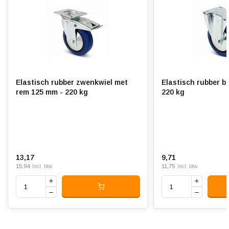
Hardheid band:
ca. 65 shore A
Rolweerstand:
Slijtvast:
Geluiddempend:
Elastisch rubber zwenkwiel met
Elastisch rubber b
Temperatuur:
- 20 / + 60 °C
rem 125 mm - 220 kg
220 kg
Geschikt voor:
Vlakke ondergrond en
buitenterrein
13,17
9,71
15,94
11,75
Incl. btw
Incl. btw