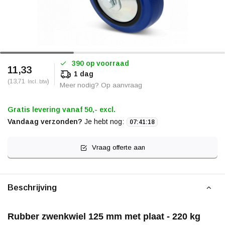
390 op voorraad
11,33
1 dag
(13,71
)
Incl. btw
Meer nodig? Op aanvraag
Gratis levering vanaf 50,- excl.
Vandaag verzonden?
Je hebt nog:
07
:
41
:
18
Vraag offerte aan
Beschrijving
Rubber zwenkwiel 125 mm met plaat - 220 kg