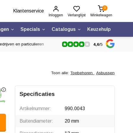
0
Klantenservice
Inloggen
Verlanglijst
Winkelwagen
ngen
Specials
Catalogus
Keuzehulp
drijven en particulieren
4,6
/
5
Toon alle:
Toebehoren
,
Asbussen
Specificaties
Artikelnummer:
990.0043
Buitendiameter:
20 mm