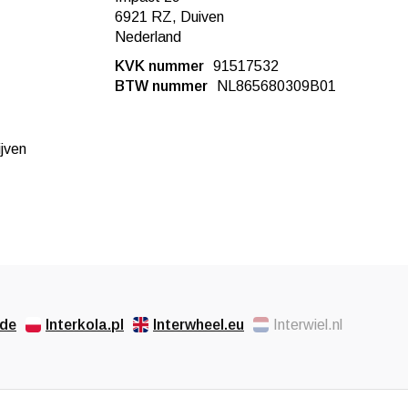
6921 RZ, Duiven
Nederland
KVK nummer
91517532
BTW nummer
NL865680309B01
ijven
.de
Interkola.pl
Interwheel.eu
Interwiel.nl