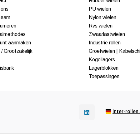
act
Rubber wielen
 ons
PU wielen
team
Nylon wielen
urneren
Rvs wielen
almethodes
Zwaarlastwielen
unt aanmaken
Industrie rollen
/ Grootzakelijk
Groefwielen | Kabelsch
Kogellagers
isbank
Lagerblokken
Toepassingen
Inter-rollen