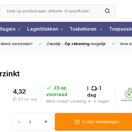
llagers
Lagerblokken
Toebehoren
Toepassi
 direct verzonden!
Zakelijk -
Op rekening
mogelijk
Voor be
rzinkt
23 op
1
4,32
voorraad
dag
(5,23
)
Incl. btw
Meer nodig? Levering: 4 - 5 dagen
-
+
In mijn winkelwagen