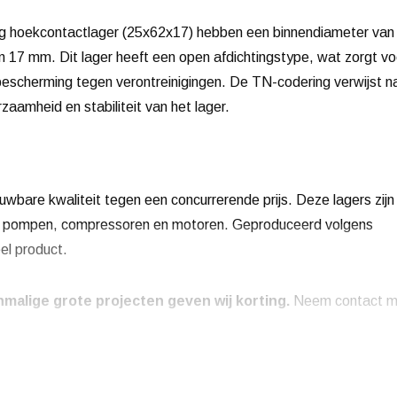
ig hoekcontactlager (25x62x17) hebben een binnendiameter van
17 mm. Dit lager heeft een open afdichtingstype, wat zorgt vo
bescherming tegen verontreinigingen. De TN-codering verwijst n
zaamheid en stabiliteit van het lager.
uwbare kwaliteit tegen een concurrerende prijs. Deze lagers zijn
als pompen, compressoren en motoren. Geproduceerd volgens
el product.
malige grote projecten geven wij korting.
Neem contact m