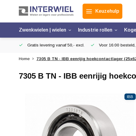
Keuzehulp
Zwenkwielen | wielen
Industrie rollen
Koge
Gratis levering vanaf 50,- excl.
Voor 16:00 besteld,
Home
7305 B TN - IBB eenrijig hoekcontactlager (25x6
7305 B TN - IBB eenrijig hoekco
IBB