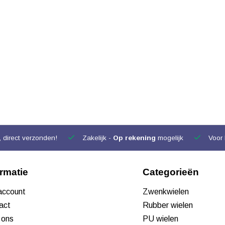
 direct verzonden!
Zakelijk -
Op rekening
mogelijk
Voor 
ormatie
Categorieën
 account
Zwenkwielen
act
Rubber wielen
 ons
PU wielen