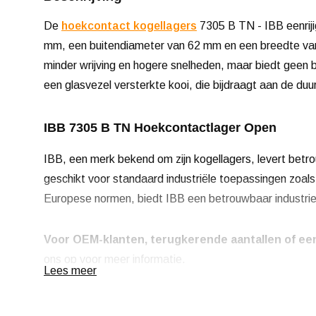
De
hoekcontact kogellagers
7305 B TN - IBB eenrij
mm, een buitendiameter van 62 mm en een breedte van 
minder wrijving en hogere snelheden, maar biedt geen 
een glasvezel versterkte kooi, die bijdraagt aan de duur
IBB 7305 B TN Hoekcontactlager Open
IBB, een merk bekend om zijn kogellagers, levert betro
geschikt voor standaard industriële toepassingen zo
Europese normen, biedt IBB een betrouwbaar industrie
Voor OEM-klanten, terugkerende aantallen of een
ons op voor meer informatie.
Lees meer