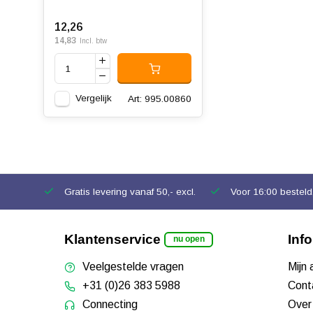
12,26
14,83
Incl. btw
Vergelijk
Art: 995.00860
Gratis levering vanaf 50,- excl.
Voor 16:00 besteld,
Klantenservice
Inf
nu open
Veelgestelde vragen
Mijn
+31 (0)26 383 5988
Cont
Connecting
Over