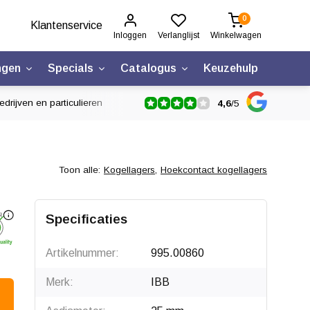
0
Klantenservice
Inloggen
Verlanglijst
Winkelwagen
ngen
Specials
Catalogus
Keuzehulp
drijven en particulieren
4,6
/
5
Toon alle:
Kogellagers
,
Hoekcontact kogellagers
Specificaties
Artikelnummer:
995.00860
Merk:
IBB