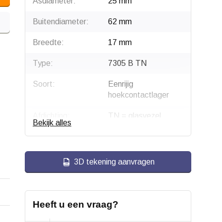
Asdiameter:
25 mm
Buitendiameter:
62 mm
Breedte:
17 mm
Type:
7305 B TN
Soort:
Eenrijig
hoekcontactlager
Afdichting:
TN = glasvezel
Bekijk alles
versterkte kooi
Gewicht:
0.243 kg
3D tekening aanvragen
Heeft u een vraag?