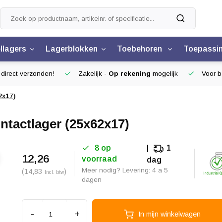
llagers
Lagerblokken
Toebehoren
Toepassi
 direct verzonden!
Zakelijk -
Op rekening
mogelijk
Voor be
2x17)
ntactlager (25x62x17)
8 op
1
12,26
voorraad
dag
Meer nodig? Levering: 4 a 5
(14,83
)
Incl. btw
dagen
-
+
In mijn winkelwagen