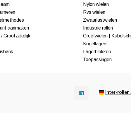
team
Nylon wielen
urneren
Rvs wielen
almethodes
Zwaarlastwielen
unt aanmaken
Industrie rollen
/ Grootzakelijk
Groefwielen | Kabelsch
Kogellagers
isbank
Lagerblokken
Toepassingen
Inter-rollen