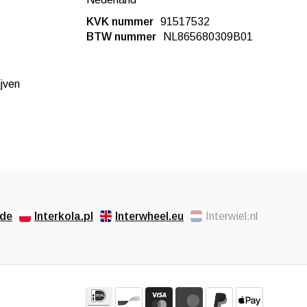
KVK nummer
91517532
BTW nummer
NL865680309B01
ijven
.de
Interkola.pl
Interwheel.eu
Interwiel.nl