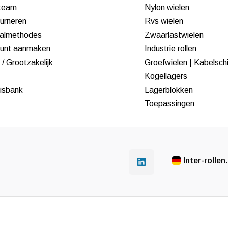
team
Nylon wielen
urneren
Rvs wielen
almethodes
Zwaarlastwielen
unt aanmaken
Industrie rollen
/ Grootzakelijk
Groefwielen | Kabelsch
Kogellagers
isbank
Lagerblokken
Toepassingen
Inter-rollen