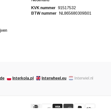
KVK nummer
91517532
BTW nummer
NL865680309B01
ijven
.de
Interkola.pl
Interwheel.eu
Interwiel.nl