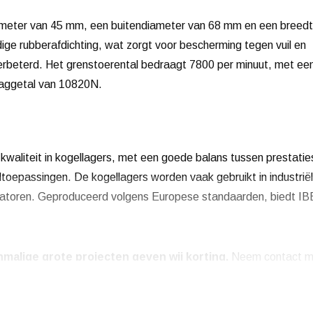
meter van 45 mm, een buitendiameter van 68 mm en een breed
ige rubberafdichting, wat zorgt voor bescherming tegen vuil en
erbeterd. Het grenstoerental bedraagt 7800 per minuut, met ee
aaggetal van 10820N.
kwaliteit in kogellagers, met een goede balans tussen prestatie
toepassingen. De kogellagers worden vaak gebruikt in industrië
latoren. Geproduceerd volgens Europese standaarden, biedt IB
malige grote projecten geven wij korting.
Neem contact m