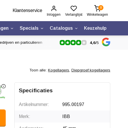
0
Klantenservice
Inloggen
Verlanglijst
Winkelwagen
ngen
Specials
Catalogus
Keuzehulp
drijven en particulieren
4,6
/
5
Toon alle:
Kogellagers
,
Diepgroef kogellagers
Specificaties
Artikelnummer:
995.00197
Merk:
IBB