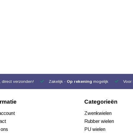
 direct verzonden!
Zakelijk -
Op rekening
mogelijk
Voor 
ormatie
Categorieën
 account
Zwenkwielen
act
Rubber wielen
 ons
PU wielen