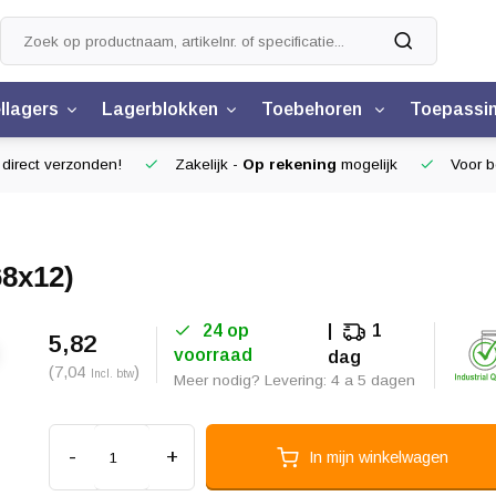
llagers
Lagerblokken
Toebehoren
Toepassi
 direct verzonden!
Zakelijk -
Op rekening
mogelijk
Voor be
68x12)
24 op
1
5,82
voorraad
dag
(7,04
)
Incl. btw
Meer nodig? Levering: 4 a 5 dagen
-
+
In mijn winkelwagen