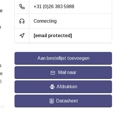
+31 (0)26 383 5988
te
Gewicht:
0.130 kg
Connecting
n
[email protected]
Aan bestellijst toevoegen
s
Mail naar
le
B
Afdrukken
Datasheet
et