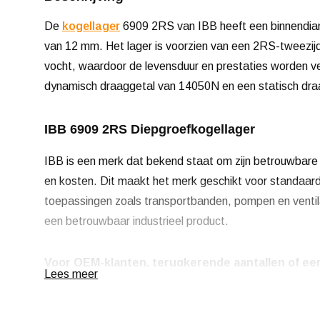
De
kogellager
6909 2RS van IBB heeft een binnendia
van 12 mm. Het lager is voorzien van een 2RS-tweezijd
vocht, waardoor de levensduur en prestaties worden v
dynamisch draaggetal van 14050N en een statisch dr
IBB 6909 2RS Diepgroefkogellager
IBB is een merk dat bekend staat om zijn betrouwbare 
en kosten. Dit maakt het merk geschikt voor standaard
toepassingen zoals transportbanden, pompen en venti
een betrouwbaar industrieel product.
Voor OEM-klanten, terugkerende aantallen of een
Lees meer
ons op voor meer informatie.