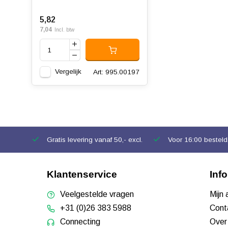
5,82
7,04
Incl. btw
Vergelijk
Art: 995.00197
Gratis levering vanaf 50,- excl.
Voor 16:00 besteld,
Klantenservice
Inf
Veelgestelde vragen
Mijn
+31 (0)26 383 5988
Cont
Connecting
Over