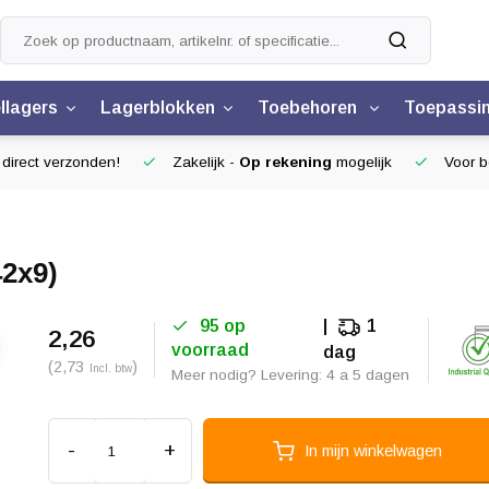
llagers
Lagerblokken
Toebehoren
Toepassi
 direct verzonden!
Zakelijk -
Op rekening
mogelijk
Voor be
42x9)
95 op
1
2,26
voorraad
dag
(2,73
)
Incl. btw
Meer nodig? Levering: 4 a 5 dagen
-
+
In mijn winkelwagen