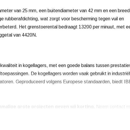
ameter van 25 mm, een buitendiameter van 42 mm en een breed
e rubberafdichting, wat zorgt voor bescherming tegen vuil en
erbeterd. Het grenstoerental bedraagt 13200 per minuut, met e
ggetal van 4420N.
kwaliteit in kogellagers, met een goede balans tussen prestatie
toepassingen. De kogellagers worden vaak gebruikt in industrië
latoren. Geproduceerd volgens Europese standaarden, biedt IB
malige grote projecten geven wij korting.
Neem contact m