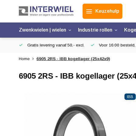
Keuzehulp
Zwenkwielen | wielen
Industrie rollen
Koge
Gratis levering vanaf 50,- excl.
Voor 16:00 besteld,
Home
6905 2RS - IBB kogellager (25x42x9)
6905 2RS - IBB kogellager (25x
IBB