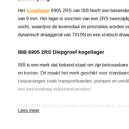
Het
kogellager
6905 2RS van IBB heeft een binnendi
van 9 mm. Het lager is voorzien van een 2RS tweezijdig
vocht, waardoor de levensduur en prestaties worden v
dynamisch draaggetal van 7010N en een statisch draa
IBB 6905 2RS Diepgroef kogellager
IBB is een merk dat bekend staat om zijn betrouwbare 
en kosten. Dit maakt het merk geschikt voor standaard
toepassingen zoals transportbanden, pompen en venti
een betrouwbaar industrieel product.
Voor OEM-klanten, terugkerende aantallen of een
Lees meer
ons op voor meer informatie.