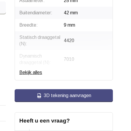
Asdiameter:
25 mm
Buitendiameter:
42 mm
Breedte:
9 mm
Statisch draaggetal
4420
(N):
Dynamisch
7010
draaggetal (N):
Bekijk alles
Grenstoerental
13200
(1/min):
Type:
6905 2RS
3D tekening aanvragen
Soort:
Diepgroefkogellager
Afdichting:
2RS - Tweezijdige
Heeft u een vraag?
rubberafdichting