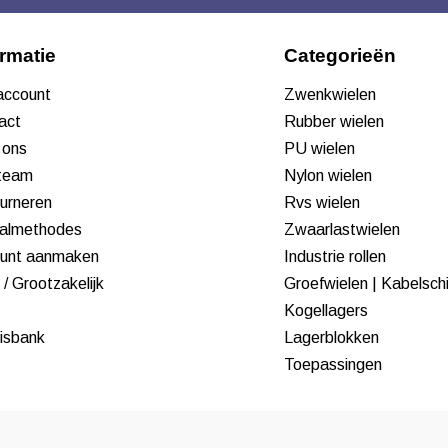
ormatie
Categorieën
 account
Zwenkwielen
act
Rubber wielen
 ons
PU wielen
team
Nylon wielen
urneren
Rvs wielen
almethodes
Zwaarlastwielen
unt aanmaken
Industrie rollen
/ Grootzakelijk
Groefwielen | Kabelsch
Kogellagers
isbank
Lagerblokken
Toepassingen