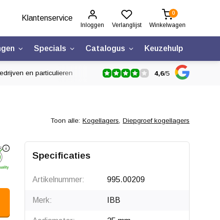
0
Klantenservice
Inloggen
Verlanglijst
Winkelwagen
ngen
Specials
Catalogus
Keuzehulp
drijven en particulieren
4,6
/
5
Toon alle:
Kogellagers
,
Diepgroef kogellagers
Specificaties
Artikelnummer:
995.00209
Merk:
IBB