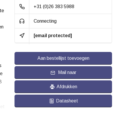
Materiaal:
Staal, verzinkt
+31 (0)26 383 5988
te
Gewicht:
0.041 kg
Connecting
en
[email protected]
Aan bestellijst toevoegen
s
Mail naar
le
B
Afdrukken
Datasheet
et