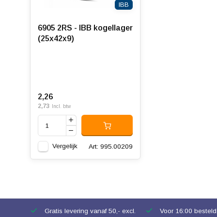
IBB
6905 2RS - IBB kogellager
(25x42x9)
2,26
2,73
Incl. btw
Vergelijk
Art: 995.00209
Gratis levering vanaf 50,- excl.
Voor 16:00 besteld,