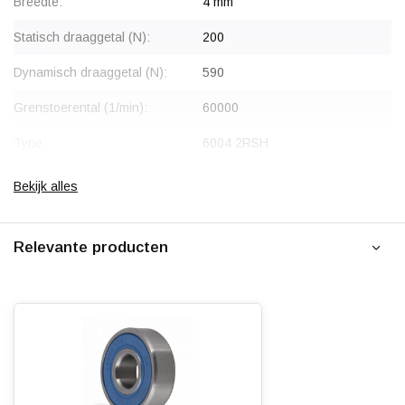
Breedte:
4 mm
voor meer informatie.
Statisch draaggetal (N):
200
Dynamisch draaggetal (N):
590
Grenstoerental (1/min):
60000
Type:
6004 2RSH
Soort:
Eenrijig diepgroef kogellager
Bekijk alles
Afdichting:
2Z - Tweezijdige
metaalafdichting
Relevante producten
Gewicht:
1.0 Gr