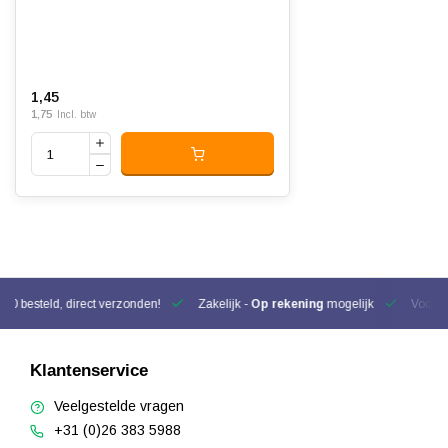
1,45
1,75
Incl. btw
00 besteld, direct verzonden!
Zakelijk -
Op rekening
mogelijk
Voor be
Klantenservice
Veelgestelde vragen
+31 (0)26 383 5988