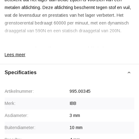
metalen afdichting. Deze afdichting beschermt tegen stof en vuil,
wat de levensduur en prestaties van het lager verbetert. Het
grenstoerental bedraagt 60000 per minuut, met een dynamisch
draaggetal van 590N en een statisch draaggetal van 200N.
IBB 623 ZZ kogellager met 2Z afdichting
Lees meer
IBB is een merk dat bekend staat om zijn betrouwbare kwaliteit in
kogellagers, met een goede balans tussen prestaties en kosten.
Specificaties
Dit maakt het merk geschikt voor standaardtoepassingen. De
kogellagers worden vaak gebruikt in industriële toepassingen
Artikelnummer:
995.00345
zoals elektrische motoren, huishoudelijke apparaten en
modelbouw. Geproduceerd volgens Europese standaarden, biedt
Merk:
IBB
IBB een betrouwbaar industrieel product.
Asdiameter:
3 mm
Voor OEM-klanten, terugkerende aantallen of eenmalige
Buitendiameter:
10 mm
grote projecten geven wij korting.
Neem contact met ons op