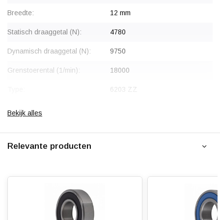
voor meer informatie.
Breedte:
12 mm
Statisch draaggetal (N):
4780
Dynamisch draaggetal (N):
9750
Grenstoerental (1/min):
18000
Type:
6203 ZZ
Soort:
Eenrijig diepgroef kogellager
Bekijk alles
Afdichting:
2Z / ZZ - Tweezijdige
metaalafdichting (stofdicht)
Relevante producten
Gewicht:
0.065 kg