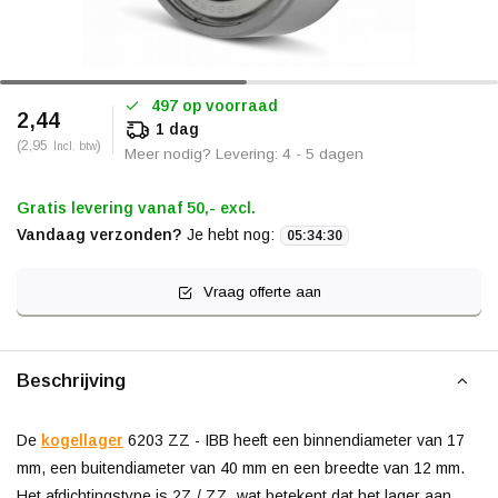
497 op voorraad
2,44
1 dag
(2,95
)
Incl. btw
Meer nodig? Levering: 4 - 5 dagen
Gratis levering vanaf 50,- excl.
Vandaag verzonden?
Je hebt nog:
05
:
34
:
30
Vraag offerte aan
Beschrijving
De
kogellager
6203 ZZ - IBB heeft een binnendiameter van 17
mm, een buitendiameter van 40 mm en een breedte van 12 mm.
Het afdichtingstype is 2Z / ZZ, wat betekent dat het lager aan