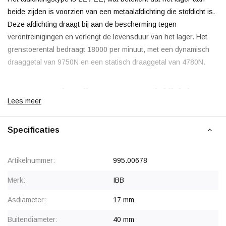
beide zijden is voorzien van een metaalafdichting die stofdicht is.
Deze afdichting draagt bij aan de bescherming tegen
verontreinigingen en verlengt de levensduur van het lager. Het
grenstoerental bedraagt 18000 per minuut, met een dynamisch
draaggetal van 9750N en een statisch draaggetal van 4780N.
IBB 6203 ZZ kogellager met metaalafdichting
Lees meer
IBB is een merk dat bekend staat om zijn kwaliteit in kogellagers,
met een goede balans tussen prestaties en kosten. Dit maakt het
Specificaties
geschikt voor standaardtoepassingen. Industriële toepassingen
zijn onder andere transportbanden, ventilatoren en pompen.
Artikelnummer:
995.00678
Geproduceerd volgens Europese standaarden, biedt IBB een
betrouwbaar industrieel product.
Merk:
IBB
Asdiameter:
17 mm
Voor OEM-klanten, terugkerende aantallen of eenmalige
grote projecten geven wij korting.
Neem contact met ons op
Buitendiameter:
40 mm