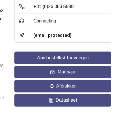
+31 (0)26 383 5988
62
n
Connecting
[email protected]
Aan bestellijst toevoegen
le
Mail naar
Afdrukken
et
Datasheet