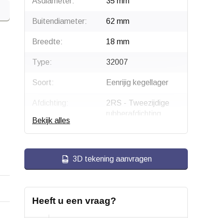
Asdiameter:
35 mm
Buitendiameter:
62 mm
Breedte:
18 mm
Type:
32007
Soort:
Eenrijig kegellager
Afdichting:
2RS - Tweezijdige
rubberafdichting
Bekijk alles
Gewicht:
0.0231 kg
3D tekening aanvragen
Heeft u een vraag?