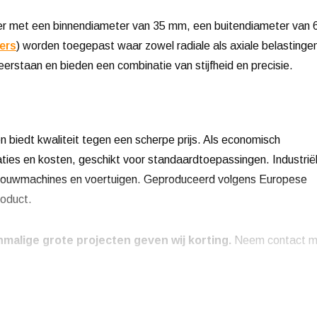
er met een binnendiameter van 35 mm, een buitendiameter van 
ers
) worden toegepast waar zowel radiale als axiale belastinge
rstaan en bieden een combinatie van stijfheid en precisie.
n biedt kwaliteit tegen een scherpe prijs. Als economisch
aties en kosten, geschikt voor standaardtoepassingen. Industrië
dbouwmachines en voertuigen. Geproduceerd volgens Europese
roduct.
malige grote projecten geven wij korting.
Neem contact m