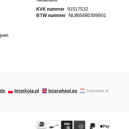
KVK nummer
91517532
BTW nummer
NL865680309B01
ijven
.de
Interkola.pl
Interwheel.eu
Interwiel.nl