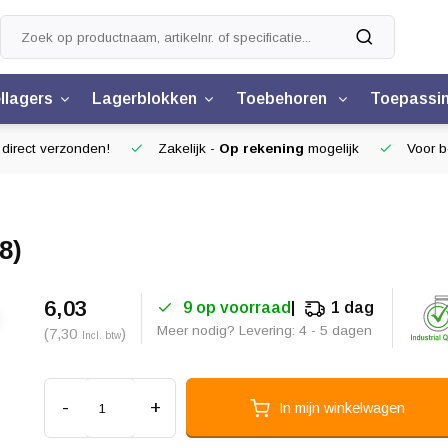
llagers
Lagerblokken
Toebehoren
Toepassi
 direct verzonden!
Zakelijk -
Op rekening
mogelijk
Voor be
8)
6,03
9 op voorraad
1 dag
Meer nodig? Levering: 4 - 5 dagen
(7,30
)
Incl. btw
-
+
In mijn winkelwagen