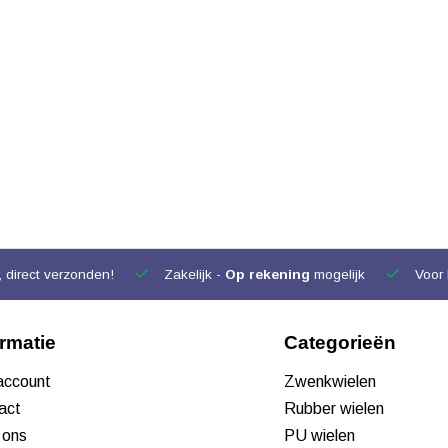
 direct verzonden!
Zakelijk -
Op rekening
mogelijk
Voor 
ormatie
Categorieën
 account
Zwenkwielen
act
Rubber wielen
 ons
PU wielen