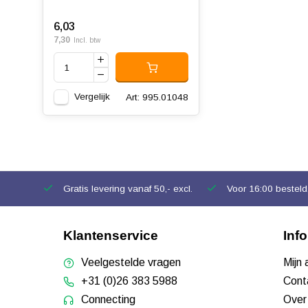
6,03
7,30
Incl. btw
Vergelijk
Art: 995.01048
Gratis levering vanaf 50,- excl.
Voor 16:00 besteld,
Klantenservice
Inf
Veelgestelde vragen
Mijn
+31 (0)26 383 5988
Cont
Connecting
Over