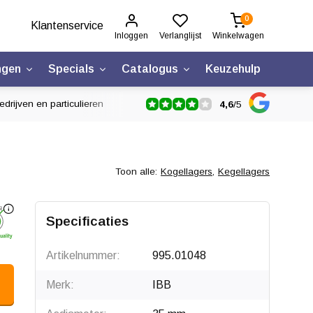
0
Klantenservice
Inloggen
Verlanglijst
Winkelwagen
ngen
Specials
Catalogus
Keuzehulp
drijven en particulieren
4,6
/
5
Toon alle:
Kogellagers
,
Kegellagers
Specificaties
Artikelnummer:
995.01048
Merk:
IBB