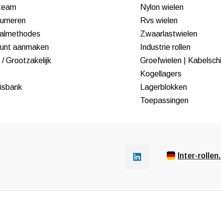
team
Nylon wielen
urneren
Rvs wielen
almethodes
Zwaarlastwielen
unt aanmaken
Industrie rollen
/ Grootzakelijk
Groefwielen | Kabelsch
Kogellagers
isbank
Lagerblokken
Toepassingen
Inter-rollen